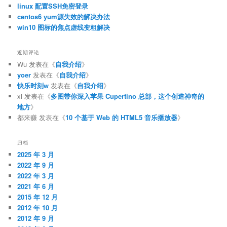
linux 配置SSH免密登录
centos6 yum源失效的解决办法
win10 图标的焦点虚线变粗解决
近期评论
Wu
发表在《
自我介绍
》
yoer
发表在《
自我介绍
》
快乐时刻w
发表在《
自我介绍
》
xi
发表在《
多图带你深入苹果 Cupertino 总部，这个创造神奇的
地方
》
都来赚
发表在《
10 个基于 Web 的 HTML5 音乐播放器
》
归档
2025 年 3 月
2022 年 9 月
2022 年 3 月
2021 年 6 月
2015 年 12 月
2012 年 10 月
2012 年 9 月