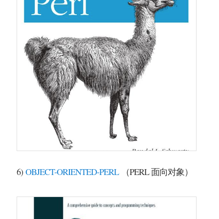
6)
OBJECT-ORIENTED-PERL
（PERL 面向对象）