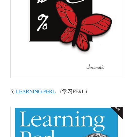
5)
LEARNING-PERL
（学习PERL）