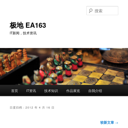
跳
跳
至
至
搜
主
副
索
内
内
极地 EA163
容
容
IT新闻，技术资讯
区
区
域
域
主
首页
IT资讯
技术知识
作品展览
自我介绍
页
日度归档：
2012 年 4 月 16 日
文
较新文章
→
章