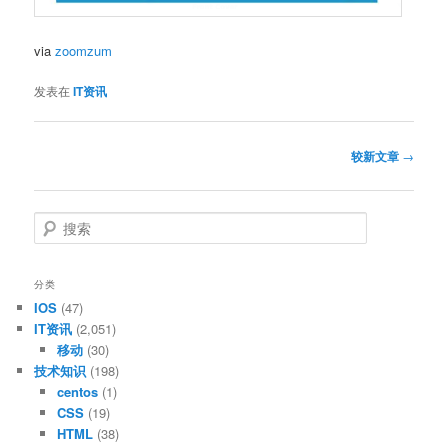
via
zoomzum
发表在
IT资讯
文
较新文章
→
章
导
航
搜
索
分类
IOS
(47)
IT资讯
(2,051)
移动
(30)
技术知识
(198)
centos
(1)
CSS
(19)
HTML
(38)