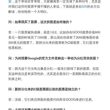
股
，这个举动非常奇怪，大家脑海里一定充满了各种问号，尤其是
对我们这些对股票半懂不懂的人来说，下面就是来自
SAI
的全方位
解读，给你恍然一个大明白。
问：如果我买了股票，这次拆股是如何做的？
答：一只股票被拆成俩，就是1分2。比如你在GOOG股票价值600
美元一股的时候买了1000股，那么现在你就有了2000股每股价值
300美元的股票了。新拆分出来的股票称为C级股票，它们是没有
投票权的。
问：为何我看Google的官方文件里称这一举动为分红而非拆股？
答：因为这个方法有点像是分红──股东们获得了新的股票。但其
实这种说法是有误导性的，尤其是在股东们一直期盼着真正的分红
到来之时。
问：新拆分出来的C级股票跟以前的股票是独立的？
答：没错，它们将启用新的股票代码而非GOOG来进行交易。
问：之前还有哪个科技公司这么干过吗？