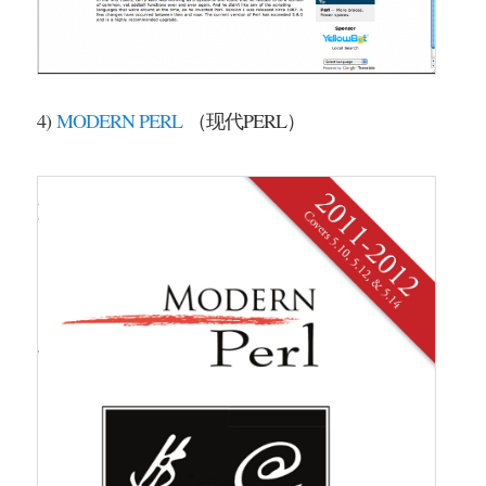
4)
MODERN PERL
（现代PERL）