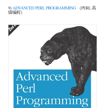
9)
ADVANCED PERL PROGRAMMING
（PERL 高
级编程）