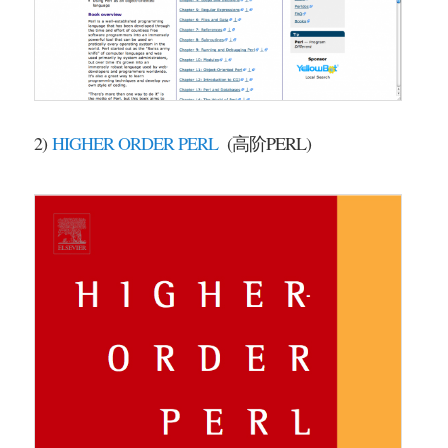
2)
HIGHER ORDER PERL
(高阶PERL)