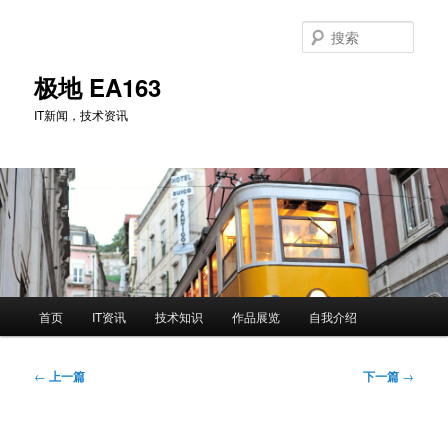
跳
至
搜
主
索
内
极地 EA163
容
IT新闻，技术资讯
区
域
主
首页
IT资讯
技术知识
作品展览
自我介绍
页
文
←
上一篇
下一篇
→
章
导
航