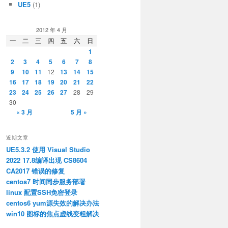
UE5
(1)
2012 年 4 月
一
二
三
四
五
六
日
1
2
3
4
5
6
7
8
9
10
11
12
13
14
15
16
17
18
19
20
21
22
23
24
25
26
27
28
29
30
« 3 月
5 月 »
近期文章
UE5.3.2 使用 Visual Studio
2022 17.8编译出现 CS8604
CA2017 错误的修复
centos7 时间同步服务部署
linux 配置SSH免密登录
centos6 yum源失效的解决办法
win10 图标的焦点虚线变粗解决