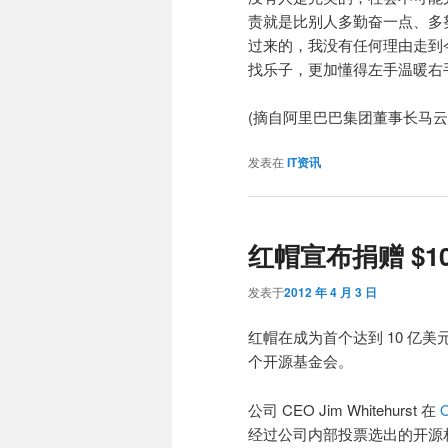
责就是比别人多勤奋一点、多
过来的，我没有任何理由走到
找乐子，更加懂得左手温暖右
(摘自阿里巴巴集团董事长马云
发表在
IT资讯
红帽宣布捐赠 $1
发表于
2012 年 4 月 3 日
红帽在成为首个达到 10 亿美
个开源基金会。
公司 CEO Jim Whitehurst 在
经过公司内部投票选出的开源