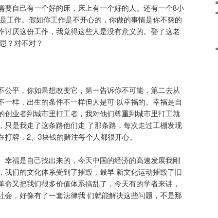
需要自己有一个好的床，床上有一个好的人。还有一个8小
就是工作。假如你工作是不开心的，你做的事情是你不爽的
作讨厌这份工作，我觉得这些人是没有意义的。娶了这老
意思？对不对？
不公平，你如果想改变它，第一告诉你不可能，第二去从
不一样，出生的条件不一样但人是可 以幸福的。幸福是自
的创业者到城市里打工者，我对他们尊重到城市里打工就
，只是我走了这条路他们走 了那条路，每次走过工棚发现
在打牌，2、3块钱的赌注每个人都很开心。
。幸福是自己找出来的，今天中国的经济的高速发展我刚
，我们的文化体系受到了摧毁，最早 新文化运动摧毁了旧
革命又把我们很多价值体系搞乱了，今天有的学者来讲，
社会，好像有了一套法律我 们就能解决这些问题，不是那