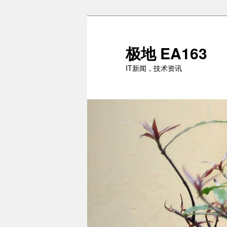
跳
跳
至
至
主
副
极地 EA163
内
内
IT新闻，技术资讯
容
容
区
区
域
域