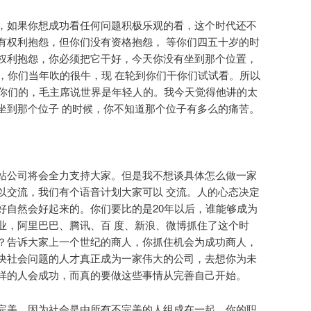
，如果你想成功看任何问题积极乐观的看，这个时代还不
有权利抱怨，但你们没有资格抱怨， 等你们四五十岁的时
权利抱怨，你必须把它干好，今天你没有坐到那个位置，
们，你们当年吹的很牛，现 在轮到你们干你们试试看。所以
是你们的，毛主席说世界是年轻人的。我今天觉得他讲的太
坐到那个位子 的时候，你不知道那个位子有多么的痛苦。
站公司将会全力支持大家。但是我不想谈具体怎么做一家
以交流，我们有个语音计划大家可以 交流。人的心态决定
好自然会好起来的。你们要比的是20年以后，谁能够成为
业，阿里巴巴、腾讯、百 度、新浪、微博抓住了这个时
？告诉大家上一个世纪的商人，你抓住机会为成功商人，
决社会问题的人才真正成为一家伟大的公司，去想你为未
样的人会成功，而真的要做这些事情从完善自己开始。
完美，因为社会是由所有不完美的人组成在一起，你的职