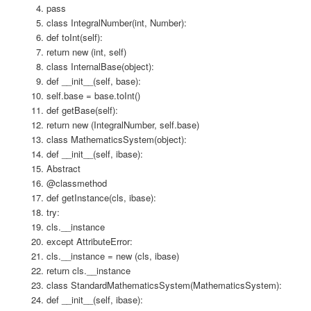
pass
class IntegralNumber(int, Number):
def toInt(self):
return new (int, self)
class InternalBase(object):
def __init__(self, base):
self.base = base.toInt()
def getBase(self):
return new (IntegralNumber, self.base)
class MathematicsSystem(object):
def __init__(self, ibase):
Abstract
@classmethod
def getInstance(cls, ibase):
try:
cls.__instance
except AttributeError:
cls.__instance = new (cls, ibase)
return cls.__instance
class StandardMathematicsSystem(MathematicsSystem):
def __init__(self, ibase):