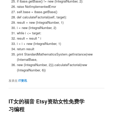
if ibase.getBase() != new (IntegralNumber, 2):
raise NotImplementedError
self.base = ibase.getBase()
def calculateFactorial(self, target):
result = new (IntegralNumber, 1)
i = new (IntegralNumber, 2)
while i <= target:
result = result * i
i = i + new (IntegralNumber, 1)
return result
print StandardMathematicsSystem.getInstance(new
(InternalBase,
new (IntegralNumber, 2))).calculateFactorial(new
(IntegralNumber, 6))
发表在
IT资讯
IT女的福音 Etsy资助女性免费学
习编程