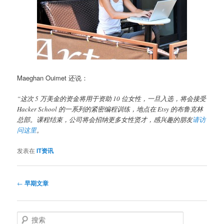
Maeghan Ouimet 还说：
“这次 5 万美金的资金将用于资助 10 位女性，一旦入选，将会接受
Hacker School 的一系列的紧密编程训练，地点在 Etsy 的布鲁克林
总部。课程结束，公司将会招纳更多女性贤才，感兴趣的朋友
请访
问这里
。
发表在
IT资讯
文
←
早期文章
章
导
航
搜