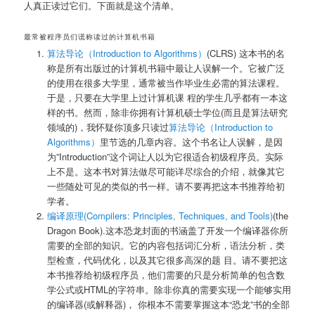
人真正读过它们。下面就是这个清单。
最常被程序员们谎称读过的计算机书籍
算法导论（Introduction to Algorithms）
(CLRS) 这本书的名
称是所有出版过的计算机书籍中最让人误解一个。它被广泛
的使用在很多大学里，通常被当作毕业生必需的算法课程。
于是，只要在大学里上过计算机课 程的学生几乎都有一本这
样的书。然而，除非你拥有计算机硕士学位(而且是算法研究
领域的)，我怀疑你顶多只读过
算法导论（Introduction to
Algorithms）
里节选的几章内容。这个书名让人误解，是因
为”Introduction”这个词让人以为它很适合初级程序员。实际
上不是。这本书对算法做尽可能详尽综合的介绍，就像其它
一些随处可见的类似的书一样。请不要再把这本书推荐给初
学者。
编译原理(Compilers: Principles, Techniques, and Tools)
(the
Dragon Book).这本恐龙封面的书涵盖了开发一个编译器你所
需要的全部的知识。它的内容包括词汇分析，语法分析，类
型检查，代码优化，以及其它很多高深的题 目。请不要把这
本书推荐给初级程序员，他们需要的只是分析简单的包含数
学公式或HTML的字符串。除非你真的需要实现一个能够实用
的编译器(或解释器)， 你根本不需要掌握这本“恐龙”书的全部