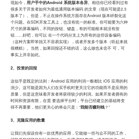
现如今，
用户手中的Android 系统版本各异
。相信你已经看到过有
很多关于开发者如何为最低通用版本编码 的文章（现在可能是2.3
版本了）。但是，不止在操作系统方面存在Android 版本碎裂化这
个问题。在SDK开发工具上，也没有统一的标准。你可能要为六种
尺寸的屏幕编码，不同的按钮、键盘，有的可能根本就没有按
钮……好吧，你可以 在一个代码分支上为所有的这些设备编码
（这种方案即笨拙又不容易实现），或者开发多个版本（听起来就
很糟糕）。当然，如果回报还不错的话，这么做也未尝不 可，可
事实上并非如此。
2、投资的回报
这似乎是既定的法则：Android 应用的利润一般都比 iOS 应用的利
润少。这可能是因为人们在买手机时更关注它的功能而不是应用的
质量，但是这意味着开发者将获得较少的利润。如果开发者拥有的
时间和资源有限，在需 要选择平台时，平台已经建立的基础将变
得不再重要，他们更关心的将会只是：“
我能否赚到钱
？”
3、克隆应用的数量
让我们先假设你有一款优秀的应用，它能做一些与众不同的工作，