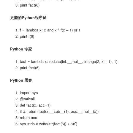
print fact(6)
更懒的Python程序员
f = lambda x: x and x * f(x – 1) or 1
print f(6)
Python 专家
fact = lambda x: reduce(int.__mul__, xrange(2, x + 1), 1)
print fact(6)
Python 黑客
import sys
@tailcall
def fact(x, acc=1):
if x: return fact(x.__sub__(1), acc.__mul__(x))
return acc
sys.stdout.write(str(fact(6)) + ‘\n’)