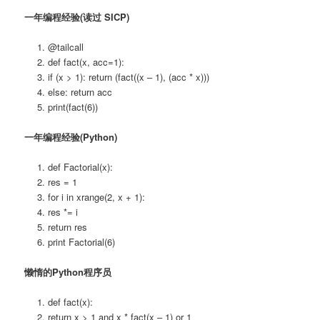
一年编程经验(读过 SICP)
@tailcall
def fact(x, acc=1):
if (x > 1): return (fact((x – 1), (acc * x)))
else: return acc
print(fact(6))
一年编程经验(Python)
def Factorial(x):
res = 1
for i in xrange(2, x + 1):
res *= i
return res
print Factorial(6)
懒惰的Python程序员
def fact(x):
return x > 1 and x * fact(x – 1) or 1