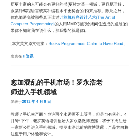
历更丰富的人可能会有更好的书(更针对某一领域，更容易理解，
跟某种编程语言或某种编程水平更契合的书)来推荐。除此之外，
你也能避免被那些真正读过
计算机程序设计艺术(The Art of
Computer Programming)
的人用MMIX知识给拷问住造成的尴尬(如
果你不知道我在说什么，那我指的就是你)。
[本文英文原文链接：
Books Programmers Claim to Have Read
]
发表在
IT资讯
愈加混乱的手机市场！罗永浩老
师进入手机领域
发表于
2012 年 4 月 9 日
教师？手机生产商？也许两个永远画不上等号，但是也有例外。4
月8日下午，老罗英语培训创始人罗永浩微博透露，将于下周注册
一家新公司进入手机领域。据罗永浩此前的微博透露，产品方向将
注重于用户体验和设计。