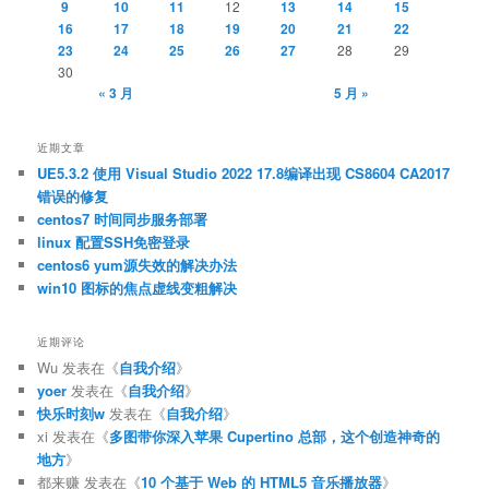
9
10
11
12
13
14
15
16
17
18
19
20
21
22
23
24
25
26
27
28
29
30
« 3 月
5 月 »
近期文章
UE5.3.2 使用 Visual Studio 2022 17.8编译出现 CS8604 CA2017
错误的修复
centos7 时间同步服务部署
linux 配置SSH免密登录
centos6 yum源失效的解决办法
win10 图标的焦点虚线变粗解决
近期评论
Wu
发表在《
自我介绍
》
yoer
发表在《
自我介绍
》
快乐时刻w
发表在《
自我介绍
》
xi
发表在《
多图带你深入苹果 Cupertino 总部，这个创造神奇的
地方
》
都来赚
发表在《
10 个基于 Web 的 HTML5 音乐播放器
》