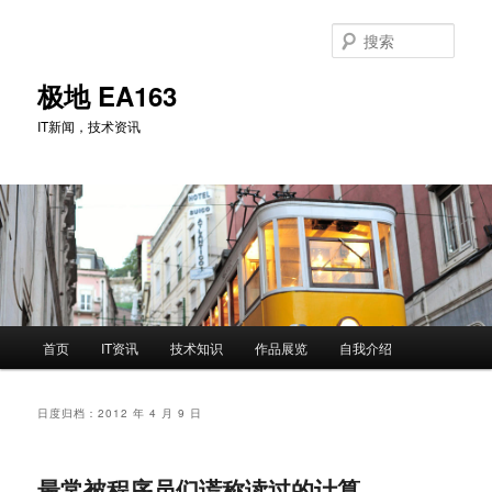
跳
跳
至
至
搜
主
副
索
内
内
极地 EA163
容
容
IT新闻，技术资讯
区
区
域
域
主
首页
IT资讯
技术知识
作品展览
自我介绍
页
日度归档：
2012 年 4 月 9 日
最常被程序员们谎称读过的计算