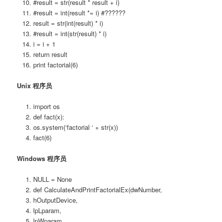
#result = str(result * result + i)
#result = int(result *= i) #??????
result = str(int(result) * i)
#result = int(str(result) * i)
i = i + 1
return result
print factorial(6)
Unix 程序员
import os
def fact(x):
os.system(‘factorial ‘ + str(x))
fact(6)
Windows 程序员
NULL = None
def CalculateAndPrintFactorialEx(dwNumber,
hOutputDevice,
lpLparam,
lpWparam,