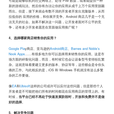
可能是能够联机到社交网络上、处理 PIM 数据，或者能提供一种
新的游戏玩法。然后你有办法让你的应用从成千上万个应用里脱颖
而出。但是，接下来就会有数不清的开发者开发出克隆版本，从而
拉低你的 应用的价格，和你展开竞争。Android 商店几乎是一个无
法无天的社会。如果不解决这一问题，让开发者面对不公平的竞
争，还有多少开发者愿意在里面做应用推广呢？
4、选择哪家商店销售你的应用？
Google Pla
y商店、亚马逊的
Android商店
、
Barnes and Noble’s
Nook Apps
……有很多地方你可以选择用来销售你的应用。这是市
场方面的碎裂化问题，而且，有时候它也会让设备型号变得纷乱繁
杂。这就意味着要建立更多的版本、协议等等，这些都会是令你头
痛的工作。与此相反的是，iOS 和 Windows 手机就没有这么多繁
杂的工作要做。
像
EA
和
Ubisoft
这样的公司或许可以应付这些问题，但是那些个人
开发者是不可能把他们所有的时间都花在应用商店的管理上的。有
时候，
当平台已经不再处于快速发展阶段时，开放和免费并不是做
好的选择
。
5、解决竞争问题