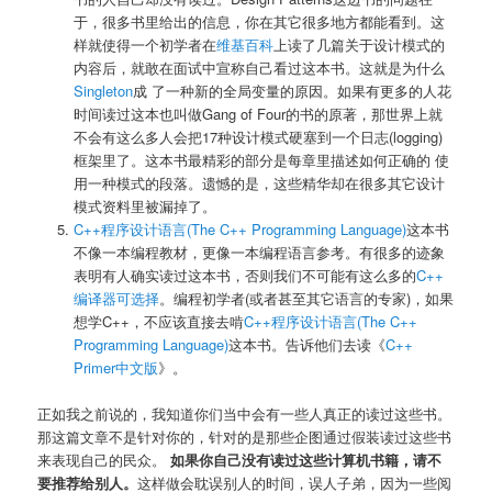
于，很多书里给出的信息，你在其它很多地方都能看到。这
样就使得一个初学者在
维基百科
上读了几篇关于设计模式的
内容后，就敢在面试中宣称自己看过这本书。这就是为什么
Singleton
成 了一种新的全局变量的原因。如果有更多的人花
时间读过这本也叫做Gang of Four的书的原著，那世界上就
不会有这么多人会把17种设计模式硬塞到一个日志(logging)
框架里了。这本书最精彩的部分是每章里描述如何正确的 使
用一种模式的段落。遗憾的是，这些精华却在很多其它设计
模式资料里被漏掉了。
C++程序设计语言(The C++ Programming Language)
这本书
不像一本编程教材，更像一本编程语言参考。有很多的迹象
表明有人确实读过这本书，否则我们不可能有这么多的
C++
编译器可选择
。编程初学者(或者甚至其它语言的专家)，如果
想学C++，不应该直接去啃
C++程序设计语言(The C++
Programming Language)
这本书。告诉他们去读《
C++
Primer中文版
》。
正如我之前说的，我知道你们当中会有一些人真正的读过这些书。
那这篇文章不是针对你的，针对的是那些企图通过假装读过这些书
来表现自己的民众。
如果你自己没有读过这些计算机书籍，请不
要推荐给别人。
这样做会耽误别人的时间，误人子弟，因为一些阅