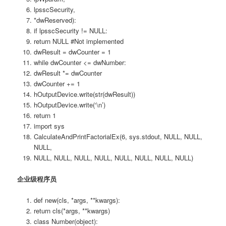
lpsscSecurity,
*dwReserved):
if lpsscSecurity != NULL:
return NULL #Not implemented
dwResult = dwCounter = 1
while dwCounter <= dwNumber:
dwResult *= dwCounter
dwCounter += 1
hOutputDevice.write(str(dwResult))
hOutputDevice.write(‘\n’)
return 1
import sys
CalculateAndPrintFactorialEx(6, sys.stdout, NULL, NULL,
NULL,
NULL, NULL, NULL, NULL, NULL, NULL, NULL, NULL)
企业级程序员
def new(cls, *args, **kwargs):
return cls(*args, **kwargs)
class Number(object):