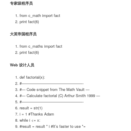
专家级程序员
from c_math import fact
print fact(6)
大英帝国程序员
from c_maths import fact
print fact(6)
Web 设计人员
def factorial(x):
#————————————————-
#— Code snippet from The Math Vault —
#— Calculate factorial (C) Arthur Smith 1999 —
#————————————————-
result = str(1)
i = 1 #Thanks Adam
while i <= x:
#result = result * i #It’s faster to use *=