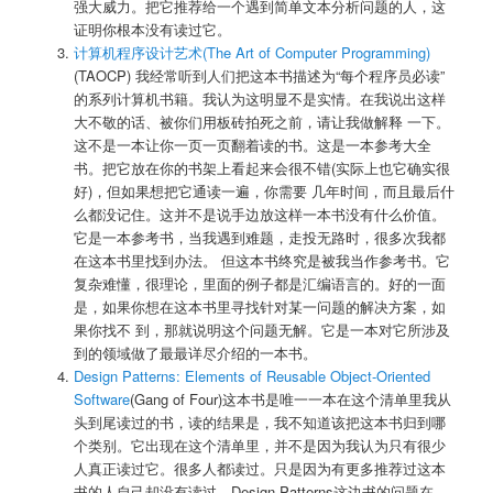
强大威力。把它推荐给一个遇到简单文本分析问题的人，这
证明你根本没有读过它。
计算机程序设计艺术(The Art of Computer Programming)
(TAOCP) 我经常听到人们把这本书描述为“每个程序员必读”
的系列计算机书籍。我认为这明显不是实情。在我说出这样
大不敬的话、被你们用板砖拍死之前，请让我做解释 一下。
这不是一本让你一页一页翻着读的书。这是一本参考大全
书。把它放在你的书架上看起来会很不错(实际上也它确实很
好)，但如果想把它通读一遍，你需要 几年时间，而且最后什
么都没记住。这并不是说手边放这样一本书没有什么价值。
它是一本参考书，当我遇到难题，走投无路时，很多次我都
在这本书里找到办法。 但这本书终究是被我当作参考书。它
复杂难懂，很理论，里面的例子都是汇编语言的。好的一面
是，如果你想在这本书里寻找针对某一问题的解决方案，如
果你找不 到，那就说明这个问题无解。它是一本对它所涉及
到的领域做了最最详尽介绍的一本书。
Design Patterns: Elements of Reusable Object-Oriented
Software
(Gang of Four)这本书是唯一一本在这个清单里我从
头到尾读过的书，读的结果是，我不知道该把这本书归到哪
个类别。它出现在这个清单里，并不是因为我认为只有很少
人真正读过它。很多人都读过。只是因为有更多推荐过这本
书的人自己却没有读过。Design Patterns这边书的问题在