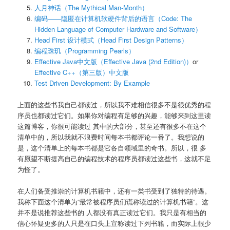
人月神话（The Mythical Man-Month）
编码——隐匿在计算机软硬件背后的语言（Code: The
Hidden Language of Computer Hardware and Software）
Head First 设计模式（Head First Design Patterns）
编程珠玑（Programming Pearls）
Effective Java中文版（Effective Java (2nd Edition)）
or
Effective C++（第三版）中文版
Test Driven Development: By Example
上面的这些书我自己都读过，所以我不难相信很多不是很优秀的程
序员也都读过它们。如果你对编程有足够的兴趣，能够来到这里读
这篇博客，你很可能读过 其中的大部分，甚至还有很多不在这个
清单中的，所以我就不浪费时间每本书都评论一番了。我想说的
是，这个清单上的每本书都是它各自领域里的奇书。所以，很 多
有愿望不断提高自己的编程技术的程序员都读过这些书，这就不足
为怪了。
在人们备受推崇的计算机书籍中，还有一类书受到了独特的待遇。
我称下面这个清单为“最常被程序员们谎称读过的计算机书籍”。这
并不是说推荐这些书的 人都没有真正读过它们。我只是有相当的
信心怀疑更多的人只是在口头上宣称读过下列书籍，而实际上很少