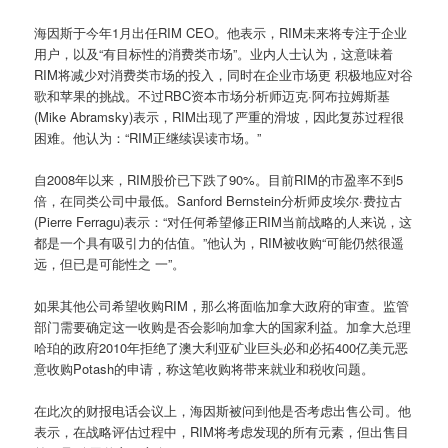
海因斯于今年1月出任RIM CEO。他表示，RIM未来将专注于企业
用户，以及“有目标性的消费类市场”。业内人士认为，这意味着
RIM将减少对消费类市场的投入，同时在企业市场更 积极地应对谷
歌和苹果的挑战。不过RBC资本市场分析师迈克·阿布拉姆斯基
(Mike Abramsky)表示，RIM出现了严重的滑坡，因此复苏过程很
困难。他认为：“RIM正继续误读市场。”
自2008年以来，RIM股价已下跌了90%。目前RIM的市盈率不到5
倍，在同类公司中最低。Sanford Bernstein分析师皮埃尔·费拉古
(Pierre Ferragu)表示：“对任何希望修正RIM当前战略的人来说，这
都是一个具有吸引力的估值。”他认为，RIM被收购“可能仍然很遥
远，但已是可能性之 一”。
如果其他公司希望收购RIM，那么将面临加拿大政府的审查。监管
部门需要确定这一收购是否会影响加拿大的国家利益。加拿大总理
哈珀的政府2010年拒绝了澳大利亚矿业巨头必和必拓400亿美元恶
意收购Potash的申请，称这笔收购将带来就业和税收问题。
在此次的财报电话会议上，海因斯被问到他是否考虑出售公司。他
表示，在战略评估过程中，RIM将考虑发现的所有元素，但出售目