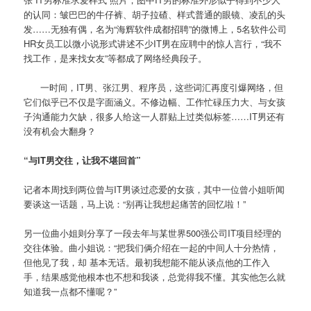
的认同：皱巴巴的牛仔裤、胡子拉碴、样式普通的眼镜、凌乱的头
发……无独有偶，名为“海辉软件成都招聘”的微博上，5名软件公司
HR女员工以微小说形式讲述不少IT男在应聘中的惊人言行，“我不
找工作，是来找女友”等都成了网络经典段子。
一时间，IT男、张江男、程序员，这些词汇再度引爆网络，但
它们似乎已不仅是字面涵义。不修边幅、工作忙碌压力大、与女孩
子沟通能力欠缺，很多人给这一人群贴上过类似标签……IT男还有
没有机会大翻身？
“与IT男交往，让我不堪回首”
记者本周找到两位曾与IT男谈过恋爱的女孩，其中一位曾小姐听闻
要谈这一话题，马上说：“别再让我想起痛苦的回忆啦！”
另一位曲小姐则分享了一段去年与某世界500强公司IT项目经理的
交往体验。曲小姐说：“把我们俩介绍在一起的中间人十分热情，
但他见了我，却 基本无话。最初我想能不能从谈点他的工作入
手，结果感觉他根本也不想和我谈，总觉得我不懂。其实他怎么就
知道我一点都不懂呢？”