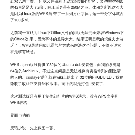
赶紧试用一番。下 载文件达到了史无前例的127M，比Windows版
的42M足足大了2倍，解压后更是有250M之巨。体积之所以这么大
是因为Linux版的WPS自 带了一系列方正字体，这一部分字体就占
了100多M。
之前我一直认为Linux下Office文件的排版无法完全兼容Windows下
的Office效 果，因为字体的差异太大。结果证明是我的想像力太贫
乏了，WPS居然用如此霸气的方式来解决这个问题，不得不说实
在是够有诚意。
WPS alpha版只提供了32位的Ubuntu deb安装包，而我的系统是
64位的Archlinux。不过这点问题是无法难倒有资格拿到内测邀请
的人的。csslayer瞬间就在wiki上给出了 32位的PKGBUILD，我稍
微改了改让它支持64位版本。剩下的就是打包+安装了。
这次测试版只有用于制作幻灯片的WPS演示，没有WPS文字和
WPS表格。
界面与功能
废话少说，先上截图一张。