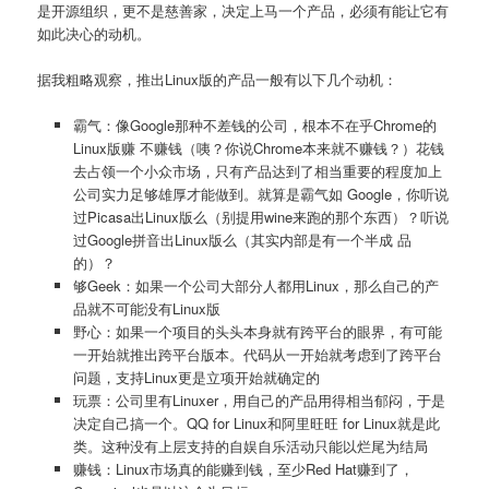
是开源组织，更不是慈善家，决定上马一个产品，必须有能让它有
如此决心的动机。
据我粗略观察，推出Linux版的产品一般有以下几个动机：
霸气：像Google那种不差钱的公司，根本不在乎Chrome的
Linux版赚 不赚钱（咦？你说Chrome本来就不赚钱？）花钱
去占领一个小众市场，只有产品达到了相当重要的程度加上
公司实力足够雄厚才能做到。就算是霸气如 Google，你听说
过Picasa出Linux版么（别提用wine来跑的那个东西）？听说
过Google拼音出Linux版么（其实内部是有一个半成 品
的）？
够Geek：如果一个公司大部分人都用Linux，那么自己的产
品就不可能没有Linux版
野心：如果一个项目的头头本身就有跨平台的眼界，有可能
一开始就推出跨平台版本。代码从一开始就考虑到了跨平台
问题，支持Linux更是立项开始就确定的
玩票：公司里有Linuxer，用自己的产品用得相当郁闷，于是
决定自己搞一个。QQ for Linux和阿里旺旺 for Linux就是此
类。这种没有上层支持的自娱自乐活动只能以烂尾为结局
赚钱：Linux市场真的能赚到钱，至少Red Hat赚到了，