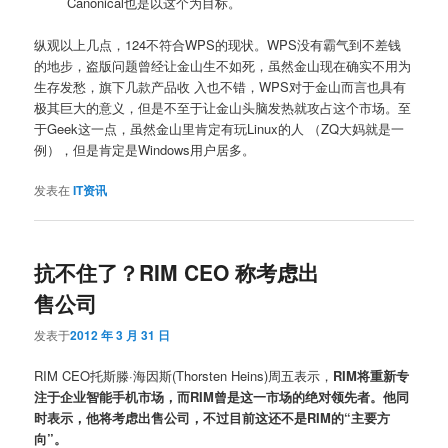
Canonical也是以这个为目标。
纵观以上几点，124不符合WPS的现状。WPS没有霸气到不差钱
的地步，盗版问题曾经让金山生不如死，虽然金山现在确实不用为
生存发愁，旗下几款产品收 入也不错，WPS对于金山而言也具有
极其巨大的意义，但是不至于让金山头脑发热就攻占这个市场。至
于Geek这一点，虽然金山里肯定有玩Linux的人 （ZQ大妈就是一
例），但是肯定是Windows用户居多。
发表在
IT资讯
抗不住了？RIM CEO 称考虑出
售公司
发表于
2012 年 3 月 31 日
RIM CEO托斯滕·海因斯(Thorsten Heins)周五表示，
RIM将重新专
注于企业智能手机市场，而RIM曾是这一市场的绝对领先者。他同
时表示，他将考虑出售公司，不过目前这还不是RIM的“主要方
向”。