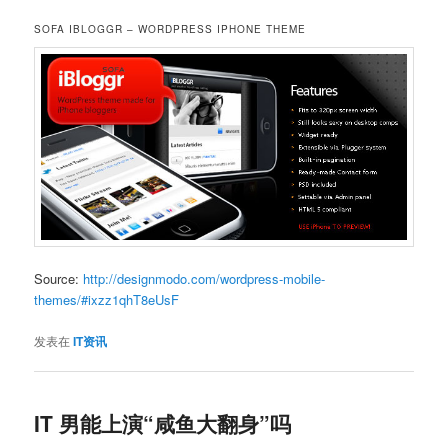
SOFA IBLOGGR – WORDPRESS IPHONE THEME
Source:
http://designmodo.com/wordpress-mobile-
themes/#ixzz1qhT8eUsF
发表在
IT资讯
IT 男能上演“咸鱼大翻身”吗