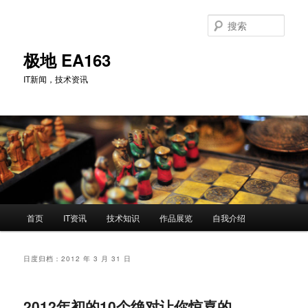
跳
跳
至
至
搜
主
副
索
内
内
极地 EA163
容
容
IT新闻，技术资讯
区
区
域
域
主
首页
IT资讯
技术知识
作品展览
自我介绍
页
日度归档：
2012 年 3 月 31 日
2012年初的10个绝对让你惊喜的