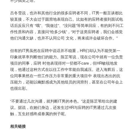
不少搞笑之语。
吕冬雪说，也许和其他行业的很多应聘者不同，IT男一般言谈都比
较直接，不大会过于圆滑地表现自己。比如有的应聘者接到面试电
话后反应只有 “哦”、“我做过”、“没问题”等简单回应，有的则不问工
作性质和内容，直接问“给多少钱”，“对于这类应聘者，我们会感觉
他们沟通欠缺，也并不认同公司 文化，将来或许会破坏合作。”
但有的IT男虽然在应聘中说话并不稳重，HR们却认为不能凭第一
印象就草率判断他们的能力。陈芷苇说，现在公司中就有一位负责
项目的同事，应聘 时他表现得对一切都不care，但HR敏锐地发
现，他通过这种方式在以往工作中常能自我减压。进入海辉后，这
位同事果然在一些工作压力非常重的重大项目中 表现出杰出的抗
压能力，还能以幽默感成为其他组员的润滑剂，甚至在公司年会上
也很出彩。
“不要通过几次沟通，就判断IT男的本色。”这是陈芷苇给出的建
议。据说，在她们身边，还发生过HR与应聘的IT男通过几次接
触，互生好感终成眷属的例子呢。
相关链接