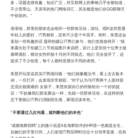
多，话题也很有趣，知识广泛，对互联网上的事物几乎全都知道，
不少宽带山、天涯等的热门网络词汇，其实都是他们在QQ群聊天
中创造的。”
渐渐地，群里的朋友也会组织一些群体活动，游玩、唱K这些普通
年轻人的爱好，IT男都有，还有不少是个中高手。有时，朱慧还会
策划一些有趣的话 题和拍摄让IT男们参与，他们也很放得开：“就
拿露出肚子拍摄三八节祝福图片来说吧，设计上是安排十位男士挺
着啤酒肚，模仿女性怀胎十月的不同状态。他们 完全放开了，还
提供了不少创意，每个人都特意摆出不同的表情。”
朱慧开玩笑说其实IT男很闷骚：“他们就像魔法书，看上去古板木
讷，一旦打开，会发现非常精彩。”对于认为与IT男两个人面对面
交流比较困难的 女孩子，朱慧依据自己的经验给出一个好的提
议：“不妨像我们群友聚会一样，先搞一些群体活动，在这样的状
态下更能让IT男们消除陌生感，展现活泼本色。”
“不要通过几次沟通，就判断他们的本色”
“成都海辉招聘”上的微小说是5名海辉软件的HR清一色都是女生，
在她们的字里行间，人们发现IT男应聘时往往十分坦率直接，也有