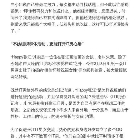
曲小姐说自己曾做过努力，每次都主动寻找话题，但长此以往感觉
很累：“即使我再努力和他说什么，他都经常断弦，反应迟钝，时
间长了我觉得自己都有沟通障碍了。但他还觉得这样的相处很好，
到后来我只能戴个大帽子，低着头和他吃饭，这样可以把说话都省
了。”
“不妨组织群体活动，更能打开IT男心扉”
“Happy张江”其实是一位住在张江画油画的女孩，名叫朱慧。除了
令她名声大噪的“IT男标准求爱样式”之外，今年3月8日组织一众IT
男露出肚子拍摄的“模仿怀胎祝福女性”等也颇具创意，被大量报纸
网站转载。
既然IT男给外界的感觉是难以沟通，“Happy张江”是怎样说服他们
进行这些拍摄活动，并且保持良好沟通的呢？朱慧告诉《IT时报》
记者，其 实最初接触张江IT男，是因为自己有两个在联想工作的
朋友。之后她发现张江男中不少人来自外地，十分孤单，而且由于
性格、工作上的特点，的确不擅长与女孩 沟通。
为了促进张江IT男女交流，热心的她和身边好友建立了多个QQ
群，其中有不下数百个IT男。“他们在QQ群中就比平时话多了很