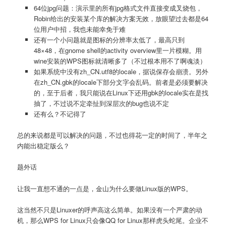
64位jpg问题：演示里的所有jpg格式文件直接变成叉烧包，
Robin给出的安装某个库的解决方案无效，放眼望过去都是64
位用户中招，我也未能幸免于难
还有一个小问题就是图标的分辨率太低了，最高只到
48×48，在gnome shell的activity overview里一片模糊。用
wine安装的WPS图标就清晰多了（不过根本用不了啊魂淡）
如果系统中没有zh_CN.utf8的locale，据说保存会崩溃。另外
在zh_CN.gbk的locale下部分文字会乱码。前者是必须要解决
的，至于后者，我只能说在Linux下还用gbk的locale实在是找
抽了，不过说不定牵扯到深层次的bug也说不定
还有么？不记得了
总的来说都是可以解决的问题，不过也得花一定的时间了，半年之
内能出稳定版么？
题外话
让我一直想不通的一点是，金山为什么要做Linux版的WPS。
这当然不只是Linuxer的呼声高这么简单。如果没有一个严肃的动
机，那么WPS for Linux只会像QQ for Linux那样虎头蛇尾。企业不