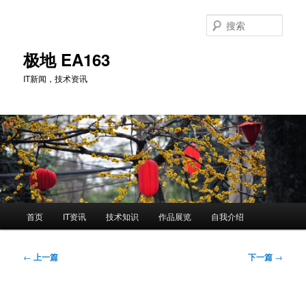
跳
至
搜
主
索
内
极地 EA163
容
IT新闻，技术资讯
区
域
主
首页
IT资讯
技术知识
作品展览
自我介绍
页
文
←
上一篇
下一篇
→
章
导
航