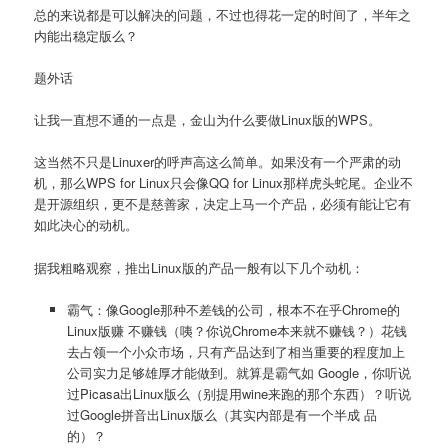
总的来说都是可以解决的问题，不过也得花一定的时间了，半年之
内能出稳定版么？
题外话
让我一直想不通的一点是，金山为什么要做Linux版的WPS。
这当然不只是Linuxer的呼声高这么简单。如果没有一个严肃的动
机，那么WPS for Linux只会像QQ for Linux那样虎头蛇尾。企业不
是开源组织，更不是慈善家，决定上马一个产品，必须有能让它有
如此决心的动机。
据我粗略观察，推出Linux版的产品一般有以下几个动机：
霸气：像Google那种不差钱的公司，根本不在乎Chrome的
Linux版赚 不赚钱（咦？你说Chrome本来就不赚钱？）花钱
去占领一个小众市场，只有产品达到了相当重要的程度加上
公司实力足够雄厚才能做到。就算是霸气如 Google，你听说
过Picasa出Linux版么（别提用wine来跑的那个东西）？听说
过Google拼音出Linux版么（其实内部是有一个半成 品
的）？