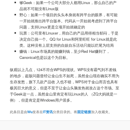
够Geek：如果一个公司大部分人都用Linux，那么自己的产
品就不可能没有Linux版
野心：如果一个项目的头头本身就有跨平台的眼界，有可能
一开始就推出跨平台版本。代码从一开始就考虑到了跨平台
问题，支持Linux更是立项开始就确定的
玩票：公司里有Linuxer，用自己的产品用得相当郁闷，于是
决定自己搞一个。QQ for Linux和阿里旺旺 for Linux就是此
类。这种没有上层支持的自娱自乐活动只能以烂尾为结局
赚钱：Linux市场真的能赚到钱，至少Red Hat赚到了，
Canonical也是以这个为目标。
纵观以上几点，124不符合WPS的现状。WPS没有霸气到不差钱
的地步，盗版问题曾经让金山生不如死，虽然金山现在确实不用为
生存发愁，旗下几款产品收 入也不错，WPS对于金山而言也具有
极其巨大的意义，但是不至于让金山头脑发热就攻占这个市场。至
于Geek这一点，虽然金山里肯定有玩Linux的人 （ZQ大妈就是一
例），但是肯定是Windows用户居多。
此条目是由
Wu
发表在
IT资讯
分类目录的。将
固定链接
加入收藏夹。