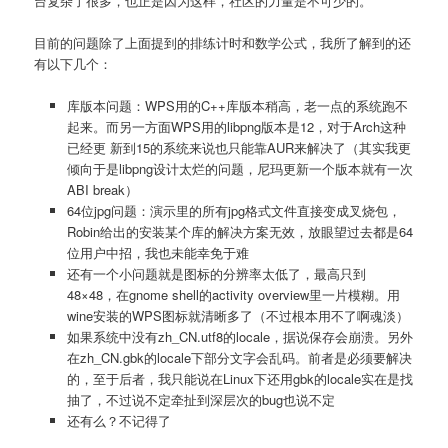
台复杂了很多，也正是因为这样，社区的力量是不可少的。
目前的问题除了上面提到的排练计时和数学公式，我所了解到的还
有以下几个：
库版本问题：WPS用的C++库版本稍高，老一点的系统跑不
起来。而另一方面WPS用的libpng版本是12，对于Arch这种
已经更 新到15的系统来说也只能靠AUR来解决了（其实我更
倾向于是libpng设计太烂的问题，尼玛更新一个版本就有一次
ABI break）
64位jpg问题：演示里的所有jpg格式文件直接变成叉烧包，
Robin给出的安装某个库的解决方案无效，放眼望过去都是64
位用户中招，我也未能幸免于难
还有一个小问题就是图标的分辨率太低了，最高只到
48×48，在gnome shell的activity overview里一片模糊。用
wine安装的WPS图标就清晰多了（不过根本用不了啊魂淡）
如果系统中没有zh_CN.utf8的locale，据说保存会崩溃。另外
在zh_CN.gbk的locale下部分文字会乱码。前者是必须要解决
的，至于后者，我只能说在Linux下还用gbk的locale实在是找
抽了，不过说不定牵扯到深层次的bug也说不定
还有么？不记得了