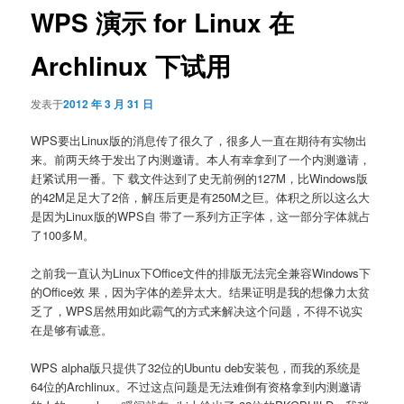
WPS 演示 for Linux 在
Archlinux 下试用
发表于
2012 年 3 月 31 日
WPS要出Linux版的消息传了很久了，很多人一直在期待有实物出
来。前两天终于发出了内测邀请。本人有幸拿到了一个内测邀请，
赶紧试用一番。下 载文件达到了史无前例的127M，比Windows版
的42M足足大了2倍，解压后更是有250M之巨。体积之所以这么大
是因为Linux版的WPS自 带了一系列方正字体，这一部分字体就占
了100多M。
之前我一直认为Linux下Office文件的排版无法完全兼容Windows下
的Office效 果，因为字体的差异太大。结果证明是我的想像力太贫
乏了，WPS居然用如此霸气的方式来解决这个问题，不得不说实
在是够有诚意。
WPS alpha版只提供了32位的Ubuntu deb安装包，而我的系统是
64位的Archlinux。不过这点问题是无法难倒有资格拿到内测邀请