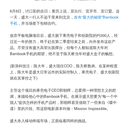
6月6日，讨口彩的吉日；黄历上说，宜出行、宜开市、宜订盟。这
一天，盛大一行人不远千里来到北京，
发布“最大的秘密”Bambook
手机
，并当场签下包销合约。
放弃平板电脑项目后，盛大旗下果壳电子和创新院的约300人，经
过近一年的努力，终于赶在第二季度结束之前，向外发布这款产
品。尽管没有盛大高管出面撑台，但每个人都知道陈大年对
Bambook手机的期望，绝不亚于陈天桥当年对盛大盒子的畅想。
(新浪科技注：陈大年，盛大现任COO，陈天桥胞弟。在某种程度
上，陈大年是盛大日常运作的实际控制人，果壳电子、盛大创新院
就在其掌控之下)
主导这个项目的果壳电子CEO郭朝晖，总爱用一种理想主义的腔
调，来描绘他心中的Bambook手机。在展示盛大想要为“每一个中
国人”提供怎样的手机产品时，郭朝晖甚至借助了一些来自《碟中
谍》里的片段。而这部电影原本叫做：Mission Impossible。
盛大杀入移动终端市场，正面临着同样的挑战。