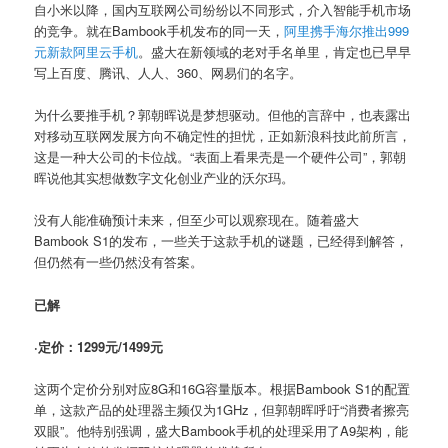
自小米以降，国内互联网公司纷纷以不同形式，介入智能手机市场
的竞争。就在Bambook手机发布的同一天，
阿里携手海尔推出999
元新款阿里云手机
。盛大在新领域的老对手名单里，肯定也已早早
写上百度、腾讯、人人、360、网易们的名字。
为什么要推手机？郭朝晖说是梦想驱动。但他的言辞中，也表露出
对移动互联网发展方向不确定性的担忧，正如新浪科技此前所言，
这是一种大公司的卡位战。“表面上看果壳是一个硬件公司”，郭朝
晖说他其实想做数字文化创业产业的沃尔玛。
没有人能准确预计未来，但至少可以观察现在。随着盛大
Bambook S1的发布，一些关于这款手机的谜题，已经得到解答，
但仍然有一些仍然没有答案。
已解
·定价：1299元/1499元
这两个定价分别对应8G和16G容量版本。根据Bambook S1的配置
单，这款产品的处理器主频仅为1GHz，但郭朝晖呼吁“消费者擦亮
双眼”。他特别强调，盛大Bambook手机的处理采用了A9架构，能