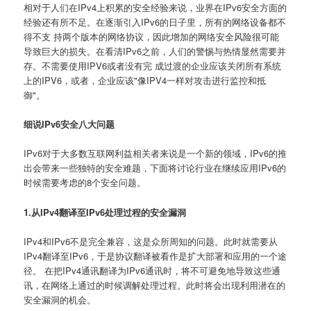
相对于人们在IPv4上积累的安全经验来说，业界在IPv6安全方面的
经验还有所不足。在逐渐引入IPv6的日子里，所有的网络设备都不
得不支 持两个版本的网络协议，因此增加的网络安全风险很可能
导致巨大的损失。在看清IPv6之前，人们的警惕与热情显然需要并
存。不需要使用IPV6或者没有完 成过渡的企业应该关闭所有系统
上的IPV6，或者，企业应该"像IPV4一样对攻击进行监控和抵
御"。
细说IPv6安全八大问题
IPv6对于大多数互联网利益相关者来说是一个新的领域，IPv6的推
出会带来一些独特的安全难题，下面将讨论行业在继续应用IPv6的
时候需要考虑的8个安全问题。
1.从IPv4翻译至IPv6处理过程的安全漏洞
IPv4和IPv6不是完全兼容，这是众所周知的问题。此时就需要从
IPv4翻译至IPv6，于是协议翻译被看作是扩大部署和应用的一个途
径。 在把IPv4通讯翻译为IPv6通讯时，将不可避免地导致这些通
讯，在网络上通过的时候调解处理过程。此时将会出现利用潜在的
安全漏洞的机会。