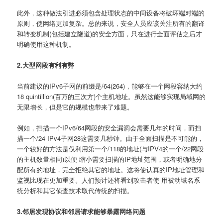
此外，这种做法引进必须包含处理状态的中间设备将破坏端对端的
原则，使网络更加复杂。总的来说，安全人员应该关注所有的翻译
和转变机制(包括建立隧道)的安全方面，只在进行全面评估之后才
明确使用这种机制。
2.大型网段有利有弊
当前建议的IPv6子网的前缀是/64(264)，能够在一个网段容纳大约
18 quintillion(百万的三次方)个主机地址。虽然这能够实现局域网的
无限增长，但是它的规模也带来了难题。
例如，扫描一个IPv6/64网段的安全漏洞会需要几年的时间，而扫
描一个/24 IPv4子网28这需要几秒钟。由于全面扫描是不可能的，
一个较好的方法是仅利用第一个/118的地址(与IPV4的一个/22网段
的主机数量相同)以便 缩小需要扫描的IP地址范围，或者明确地分
配所有的地址，完全拒绝其它的地址。这将使认真的IP地址管理和
监视比现在更加重要。人们预计还将看到攻击者使 用被动域名系
统分析和其它侦查技术取代传统的扫描。
3.邻居发现协议和邻居请求能够暴露网络问题