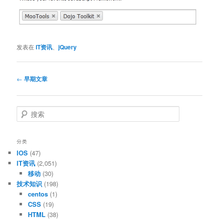
发表在
IT资讯
、
jQuery
文
←
早期文章
章
导
航
搜
索
分类
IOS
(47)
IT资讯
(2,051)
移动
(30)
技术知识
(198)
centos
(1)
CSS
(19)
HTML
(38)