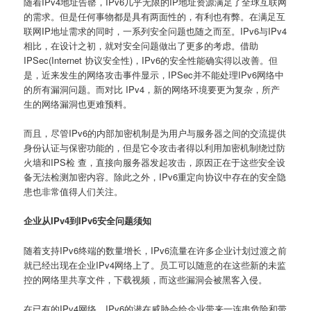
随着IPv4地址告罄，IPv6几乎无限的IP地址资源满足了全球互联网
的需求。但是任何事物都是具有两面性的，有利也有弊。在满足互
联网IP地址需求的同时，一系列安全问题也随之而至。IPv6与IPv4
相比，在设计之初，就对安全问题做出了更多的考虑。借助
IPSec(Internet 协议安全性)，IPv6的安全性能确实得以改善。但
是，近来发生的网络攻击事件显示，IPSec并不能处理IPv6网络中
的所有漏洞问题。而对比 IPv4，新的网络环境要更为复杂，所产
生的网络漏洞也更难预料。
而且，尽管IPv6的内部加密机制是为用户与服务器之间的交流提供
身份认证与保密功能的，但是它令攻击者得以利用加密机制绕过防
火墙和IPS检 查，直接向服务器发起攻击，原因正在于这些安全设
备无法检测加密内容。除此之外，IPv6重定向协议中存在的安全隐
患也非常值得人们关注。
企业从IPv4到IPv6安全问题须知
随着支持IPv6终端的数量增长，IPv6流量在许多企业计划过渡之前
就已经出现在企业IPv4网络上了。员工可以随意的在这些新的未监
控的网络里共享文件，下载视频，而这些漏洞会被黑客入侵。
在已有的IPv4网络，IPv6的潜在威胁会给企业带来一连串危险和带