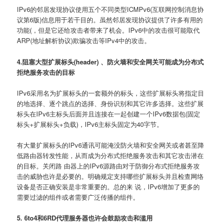
IPv6的邻居发现协议使用五个不同类型ICMPv6(互联网控制消息协
议第6版)信息用于若干目的。虽然邻居发现协议提供了许多有用的
功能(，但是它还给攻击者带来了机会。IPv6中的攻击很可能取代
ARP(地址解析协议)欺骗攻击等IPv4中的攻击。
4.阻塞大型扩展标头(header) 、防火墙和安全网关可能成为分布式
拒绝服务攻击的目标
IPv6采用名为扩展标头的一套额外的标头，这些扩展标头将指定目
的地选择、逐个跳点的选择、身份识别和其它许多选择。这些扩展
标头在IPv6主标头后面并且连接在一起创建一个IPv6数据包(固定
标头+扩展标头+负载)，IPv6主标头固定为40字节。
有大量扩展标头的IPv6通讯可能淹没防火墙和安全网关或者甚至降
低路由器转发性能，从而成为分布式拒绝服务攻击和其它攻击潜在
的目标。关闭路 由器上的IPv6源路由对于防御分布式拒绝服务攻
击的威胁也许是必要的。明确规定支持哪些扩展标头并且检查网络
设备是否正确安装是非常重要的。总的来 说，IPv6增加了更多的
需要过滤的组件或者需要广泛传播的组件。
5. 6to4和6RD代理服务器也许会鼓励攻击和滥用