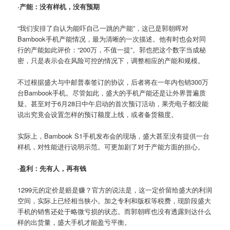
·产能：没有样机，没有预期
“我们安排了自认为能吓自己一跳的产能”，这已是郭朝晖对
Bambook手机产能情况，最为清晰的一次描述。他有时也会对同
行的产能如此评价：“200万，不值一提”。郭也把这个数字当成秘
密，只是表示会在风险可控的情况下，调整相应的产能和规模。
不过根据盛大与中邮普泰签订的协议，后者将在一年内包销300万
台Bambook手机。尽管如此，盛大的手机产能还是让外界普遍质
疑。甚至对于6月28日中午启动的首次预订活动，果壳电子都没能
说出究竟会设置怎样的预订额度上线，或者备货额度。
实际上，Bambook S1手机发布会的现场，盛大甚至没有提供一台
样机，对性能进行说明示范。可更加剧了对于产能方面的担心。
·盈利：先有人，再有钱
1299元的定价是赔是赚？官方的说法是，这一定价留给盛大的利润
空间，实际上已经相当狭小。加之专利和版权等税费，现阶段盛大
手机的销售还处于略微亏损的状态。而郭朝晖也没有透露到达什么
样的出货量，盛大手机才能盈亏平衡。