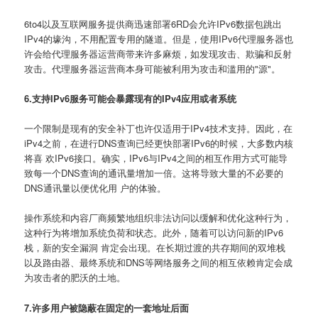
6to4以及互联网服务提供商迅速部署6RD会允许IPv6数据包跳出
IPv4的壕沟，不用配置专用的隧道。但是，使用IPv6代理服务器也
许会给代理服务器运营商带来许多麻烦，如发现攻击、欺骗和反射
攻击。代理服务器运营商本身可能被利用为攻击和滥用的"源"。
6.支持IPv6服务可能会暴露现有的IPv4应用或者系统
一个限制是现有的安全补丁也许仅适用于IPv4技术支持。因此，在
iPv4之前，在进行DNS查询已经更快部署IPv6的时候，大多数内核
将喜 欢IPv6接口。确实，IPv6与IPv4之间的相互作用方式可能导
致每一个DNS查询的通讯量增加一倍。这将导致大量的不必要的
DNS通讯量以便优化用 户的体验。
操作系统和内容厂商频繁地组织非法访问以缓解和优化这种行为，
这种行为将增加系统负荷和状态。此外，随着可以访问新的IPv6
栈，新的安全漏洞 肯定会出现。在长期过渡的共存期间的双堆栈
以及路由器、最终系统和DNS等网络服务之间的相互依赖肯定会成
为攻击者的肥沃的土地。
7.许多用户被隐蔽在固定的一套地址后面