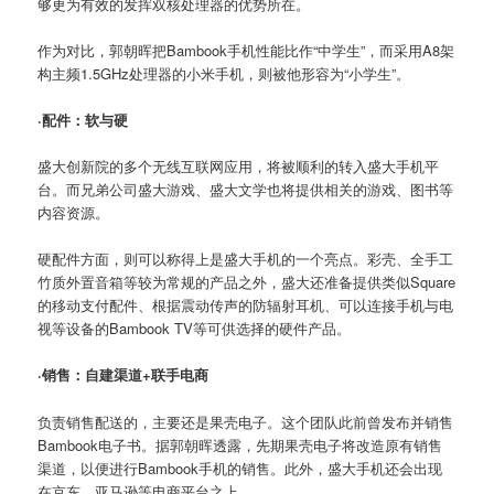
够更为有效的发挥双核处理器的优势所在。
作为对比，郭朝晖把Bambook手机性能比作“中学生”，而采用A8架
构主频1.5GHz处理器的小米手机，则被他形容为“小学生”。
·配件：软与硬
盛大创新院的多个无线互联网应用，将被顺利的转入盛大手机平
台。而兄弟公司盛大游戏、盛大文学也将提供相关的游戏、图书等
内容资源。
硬配件方面，则可以称得上是盛大手机的一个亮点。彩壳、全手工
竹质外置音箱等较为常规的产品之外，盛大还准备提供类似Square
的移动支付配件、根据震动传声的防辐射耳机、可以连接手机与电
视等设备的Bambook TV等可供选择的硬件产品。
·销售：自建渠道+联手电商
负责销售配送的，主要还是果壳电子。这个团队此前曾发布并销售
Bambook电子书。据郭朝晖透露，先期果壳电子将改造原有销售
渠道，以便进行Bambook手机的销售。此外，盛大手机还会出现
在京东、亚马逊等电商平台之上。