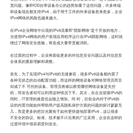
宽问题。像BYOD自带设备办公的趋势加重了这些问题，许多终端
和设备现在都支持IPv6，由于用于工作的外来设备愈来愈多，企业
IPv4网络的风险也越来越大。
在IPv4企业网络中出现的IPv6流量即"阴影网络"是个开放的地方，
当使用IPv4网络的用户发现应用程序运行在IPv6阴影网络，这时就
绕过了网络安全措施，将造成大量带宽被消耗。
在过渡的过程中，企业将面临更多的对信息安全问题以及对信息安
全体系的重新理解和调整。
首先，为了实现IPv4与IPv6的无缝兼容，很多IPv6设备都内置了
各种无状态的自动配置功能，而这样的网络设备对网络管理员而言
却成了不 可控的设备。管理员将难以察觉哪些网络设备是失控
的，而攻击者却可以利用这种情况下手。其次，在企业迎接IPv6的
同时，IT管理的难度也会随之增加。同 时，目前业内对于IPv6协
议的内置功能如何帮助用户提高隐私保护方面的问题的探讨寥寥无
几，而是更多的把目光聚焦于如何更快捷地部署IPv6，这让很多
不安全的协议、标准、技术被不计后果的广泛采用，企业在这样的
过渡环境中很容易受到攻击。