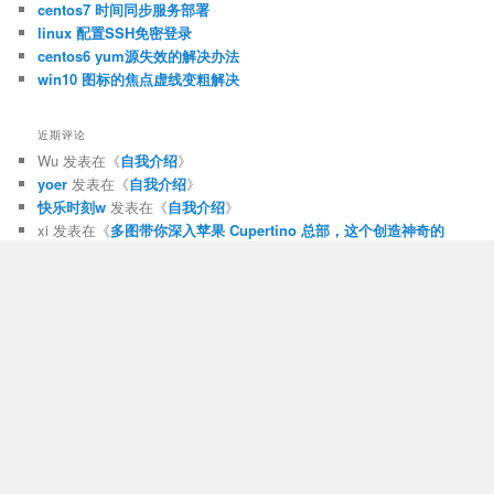
centos7 时间同步服务部署
linux 配置SSH免密登录
centos6 yum源失效的解决办法
win10 图标的焦点虚线变粗解决
近期评论
Wu
发表在《
自我介绍
》
yoer
发表在《
自我介绍
》
快乐时刻w
发表在《
自我介绍
》
xi
发表在《
多图带你深入苹果 Cupertino 总部，这个创造神奇的
地方
》
都来赚
发表在《
10 个基于 Web 的 HTML5 音乐播放器
》
归档
2025 年 3 月
2022 年 9 月
2022 年 3 月
2021 年 6 月
2015 年 12 月
2012 年 10 月