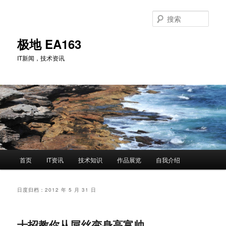
跳
跳
至
至
搜
主
副
索
内
内
极地 EA163
容
容
IT新闻，技术资讯
区
区
域
域
主
首页
IT资讯
技术知识
作品展览
自我介绍
页
日度归档：
2012 年 5 月 31 日
十招教你从屌丝变身高富帅