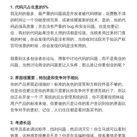
1. 代码只占生意的5%
我见到的最多、最严重的问题就是开发者被代码绑架，花费数不清
的时间让一个功能变得完美，或者炫耀最新的技术。是的，你的代
码必须高质量，并且没有严重的 bug 和安全问题。但是你要记
住，再好的代码如果没有人用的话都是垃圾。当税务局过来封门查
税的时候，你会发现代码是没有用的，当你收到法院关于知识产权
官司传票的时候，你会发现代码是没有用的。
我看到太多创业者在论坛、博客中讨论代码的问题，而不是商业的
问题。当然讨论商业的问题更让人头疼，那么谁让你要创业的呢？
2. 界面很重要，特别是和竞争对手相比
你的产品界面必须做好！标准的灰色的背景和方框控件是不够的。
但是你也要注意你的界面只需要比你竞争对手更漂亮就行了。所以
你正在开发一个 IT 系统的后台管理系统的话，你不需要按照终端
用户产品的标准来做。你要做的只是让你的客户意识到你的界面比
竞争对手的更好。记住，人们往往都是看封面买书的。
3. 考虑长远
程序员喜欢调试程序，找到问题，然后消灭它！你立马就可以看到
效果，这种感觉很爽是不是？但是在非编程领域，很多事情是要靠