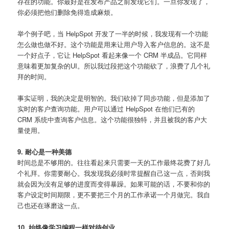
存在的功能。你最好是在发布产品之前发现它们。一旦你发现了，
你必须把他们删除免得造成麻烦。
举个例子吧，当 HelpSpot 开发了一半的时候，我发现有一个功能
怎么做也做不好。这个功能是用来让用户导入客户信息的。这不是
一个好点子，它让 HelpSpot 看起来像一个 CRM 半成品。它同样
意味着更加复杂的UI。所以我过段把这个功能砍了，浪费了几个礼
拜的时间。
事实证明，我的决定是明智的。我们砍掉了同步功能，但是添加了
实时的客户查询功能。用户可以通过 HelpSpot 在他们已有的
CRM 系统中查询客户信息。这个功能很独特，并且被我的客户大
量使用。
9. 耐心是一种美德
时间总是不够用的。往往看起来只需要一天的工作最终花费了好几
个礼拜。你需要耐心。我发现我必须时常提醒自己这一点，否则我
就会因为没有足够的进度而变得暴躁。如果可能的话，不要和你的
客户设定时间期限，更不要把三个月的工作承诺一个月做完。我自
己也还在琢磨这一点。
10. 始终像学习编程一样对待创业