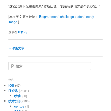
“这跟兄弟不兄弟没关系” 贾斯廷说，“我编程的地方是个长沙发。”
[本文英文原文链接：
‘Brogrammers’ challenge coders’ nerdy
image
]
发表在
IT资讯
文
←
早期文章
章
导
航
搜
索
分类
IOS
(47)
IT资讯
(2,051)
移动
(30)
技术知识
(198)
centos
(1)