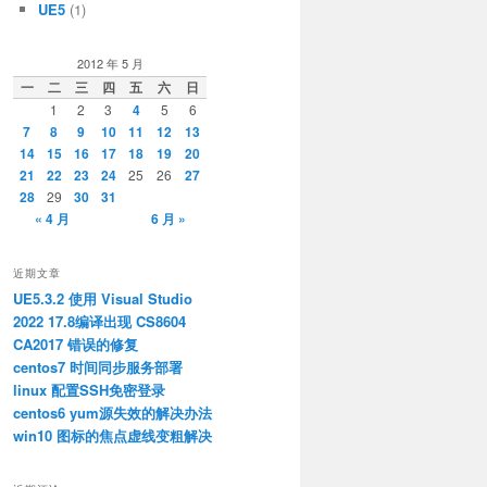
UE5
(1)
2012 年 5 月
一
二
三
四
五
六
日
1
2
3
4
5
6
7
8
9
10
11
12
13
14
15
16
17
18
19
20
21
22
23
24
25
26
27
28
29
30
31
« 4 月
6 月 »
近期文章
UE5.3.2 使用 Visual Studio
2022 17.8编译出现 CS8604
CA2017 错误的修复
centos7 时间同步服务部署
linux 配置SSH免密登录
centos6 yum源失效的解决办法
win10 图标的焦点虚线变粗解决