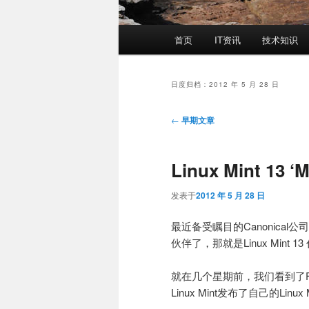
主
首页
IT资讯
技术知识
页
日度归档：
2012 年 5 月 28 日
文
←
早期文章
章
导
Linux Mint 1
航
发表于
2012 年 5 月 28 日
最近备受瞩目的Canonical公司最近发
伙伴了，那就是Linux Mint 13
就在几个星期前，我们看到了Fe
Linux Mint发布了自己的Linux 