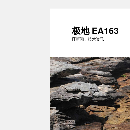
跳
跳
至
至
主
副
极地 EA163
内
内
IT新闻，技术资讯
容
容
区
区
域
域