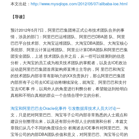
本文出处：
http://www.mysqlops.com/2012/05/07/alibaba-ioe.html
【导读】
预计2012年5月7日，阿里巴巴集团将正式公布技术团队合并的事
情，涉及的部门：阿里巴巴运维团队、阿里巴巴DBA团 队、阿里
巴巴平台技术部、大淘宝运维团队、大淘宝DBA团队、大淘宝核心
系统部、阿里云计算运维团队、阿里云计算DBA团队和阿里巴巴集
团安全团队，上述 技术团队合并之后，从一些可以猜测到的信息
分析，大淘宝的员工成为相关技术团队的掌舵者，以及去IOE政治
运动是阿里巴巴集团首席架构师某博士主导的，阿 里巴巴和淘宝
的技术团队内部非常有影响力的XX负责执行，那么阿里巴巴集团
内部所有子公司去IOE运动将继续深化，就淘宝、阿里巴巴和支付
宝去IOE事 件，以局外人的角度进行利弊分析，希望能达到给明白
真相和不明白真相的群众一个合情合理中立的分析。
淘宝和阿里巴巴去Oracle化事件 引发数据库技术人员大讨论
一
文，只是把对阿里巴巴、淘宝等子公司内部非常熟悉的人士观点和
建议分别整理出来，以及还有部分外部人士的猜测和分析，本篇文
章我们从几个不同的角度综合分 析阐述去IOE事件对阿里巴巴、淘
宝等公司的内部DBA团队价值和意义，对阿里巴巴、淘宝等公司的