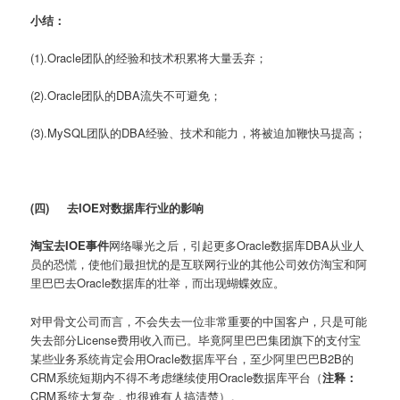
小结：
(1).Oracle团队的经验和技术积累将大量丢弃；
(2).Oracle团队的DBA流失不可避免；
(3).MySQL团队的DBA经验、技术和能力，将被迫加鞭快马提高；
(四)
去IOE对数据库行业的影响
淘宝去IOE事件
网络曝光之后，引起更多Oracle数据库DBA从业人
员的恐慌，使他们最担忧的是互联网行业的其他公司效仿淘宝和阿
里巴巴去Oracle数据库的壮举，而出现蝴蝶效应。
对甲骨文公司而言，不会失去一位非常重要的中国客户，只是可能
失去部分License费用收入而已。毕竟阿里巴巴集团旗下的支付宝
某些业务系统肯定会用Oracle数据库平台，至少阿里巴巴B2B的
CRM系统短期内不得不考虑继续使用Oracle数据库平台（
注释：
CRM系统太复杂，也很难有人搞清楚）。