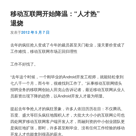
导
移动互联网开始降温：“人才热”
航
退烧
发表于
2012 年 5 月 7 日
去年的疯狂抢人变成了今年的裁员甚至关门歇业，漫天要价变成了
工作难找，移动互联网市场正回归理性
工作不好找了。
“去年这个时候，一个刚毕业的Android开发工程师，就能轻松拿到
七八千一个月，而今年，很难找到工作了。”从事移动互联网猎头
招聘业务的移联网创始人田克山告诉记者，最近移动互联网从业人
员薪资出现下降的趋势，以Android开发人才最为明显。
提起去年争抢人才的疯狂景象，许多人依旧历历在目：不仅腾讯、
百度、盛大等巨头疯狂地囤积人才，大批大大小小的互联网公司也
四处网罗移动互联网客户端开发人才，而融到资的中小创业团队更
是疯狂地扩张，那时，许多甚至刚毕业、没有任何工作经验的移动
开发人才也能拿到很高的薪水。