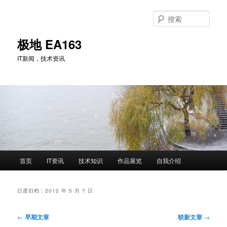
跳
跳
至
至
搜
主
副
索
内
内
极地 EA163
容
容
IT新闻，技术资讯
区
区
域
域
主
首页
IT资讯
技术知识
作品展览
自我介绍
页
日度归档：
2012 年 5 月 7 日
文
←
早期文章
较新文章
→
章