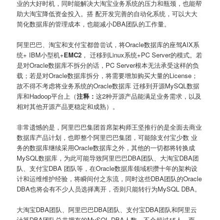
业的大好时机，同时能解决大淘宝业务系统的压力和瓶颈，也能帮
助大淘宝降低资金投入。搭 配开发完善的自动化系统，可以大大
简化数据库的管理成本，也能减小DBA团队的工作量。
阿里巴巴、淘宝和支付宝都曾尝试，将Oracle数据库的座驾AIX系
统+ IBM小型机+
EMC2
， 迁移到Linux系统+PC Server的模式。若
是对Oracle数据库不拆分的话，PC Server根本无法承受这样的负
载；若是对Oracle数据库拆分，将需要增加购买大量的License；
故不得不考虑将业务系统的Oracle数据库 迁移到开源MySQL数据
库和Hadoop平台上（
注释：
这2种开源产品能满足业务需求，以及
相对其他开源产品更稳定和成熟）。
非常遗憾的是，阿里巴巴集团首席架构师王坚推行的是全面去商业
数据库产品计划，也即整个阿里巴巴集团，可能除支付宝少数 业
务的数据库继续采用Oracle数据库之外，其他的一切都将转换成
MySQL数据库，为此可能导致阿里巴巴DBA团队、大淘宝DBA团
队、支付宝DBA 团队等，在Oracle数据库领域积攒十年的架构设
计和运维维护经验，将瞬间付之东流，同时这些DBA团队的Oracle
DBA也将会有不少人员选择离开，否则只能转行为MySQL DBA。
大淘宝DBA团队、阿里巴巴DBA团队、支付宝DBA团队和阿里云
计算DBA团队总共拥有的MySQL DBA人数，不会超过15人，而