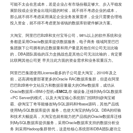
可能不太会在意成本，若是企业占有市场份额足够大、步入平稳发
展阶段或企业资金出现问题的时候，就不得不考虑企业的成本，
那么就不得不考虑采用满足企业业务发展需求，企业只需要合理地
投入资金，就不得不考虑更加省钱的数据库软硬件解决方案。
大淘宝、阿里巴巴B2B和支付宝等公司，98%以上的软件系统和业
务都是采用Oracle数据库提供数据服务，电子商务 领域阿里巴巴
集团旗下公司拥有的总数据量和用户量是其他任何公司无法比喻
的，DBA团队面临的压力盒挑战也是其他公司无法比喻的，肯定要
比联网其他公司更 早关注此方面的资金需求和业务双重压力。
阿里巴巴集团使用License最多的子公司是大淘宝，2010年及之
前，还高调地要部署更多的Oracle RAC数据库集群，但是在阿里
巴巴B2B将中文站压力和数据容量最大的Offer数据库，成功从
Oracle数据库+IBM小型机+
EMC2,
存 储设备,迁移到MySQL数据库
+PC Server的模式，以及大淘宝核心系统部门招聘到@淘宝褚
霸、@淘宝丁奇等能修改MySQL源码和Hbase源码，其他产品线
使用MySQL数据库提供 服务，也使大淘宝的MySQL DBA的经验
和技术大幅提高，大淘宝也就有能力把产品线的Oracle数据库迁移
到MySQL数据库提供服务，采用Oracle数据库支持的数据分析业
务 则采用Hadoop集群替代，这是给核心系统部和DBA团队建功立