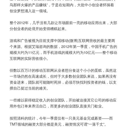
鸟那样火爆的产品赚钱”，于是在短期内，大批中小创业者怀揣着
创业梦想涌入这一领域。
整个2012年，几乎没有几款让市场眼前一亮的移动应用出来，大部
分创业者的处境开始变得糟糕起来。
游戏和广告被视为目前支撑中国移动(微博)互联网营收的最主要两
个来源。根据艾瑞咨询的数据，2012年第一季度，中国手机广告的
规模大约为11亿元，而手机游戏的规模大约为10亿元——整个移动
互联网的实际营收很小。
但数以百万计的移动互联网从业者想分食这个小小的蛋糕，虽然这
一市场仍然在高速成长，但对于大多数创业团队来说，如果再没有
资金进来，团队就可能随时死掉，必须尽快找到投资者的钱，以支
撑自己挺过当前的难关。
一些难以获得稳定收入的创业团队，开始被迫接其它公司的移动应
用外包订单来养活自己，而更多的创业团队直接关门歇业。
按照清科的统计，今年一季度仅有一只美元基金完成募资——而
TMT领域的融资大部分都是美元，融资情况可谓“一落千丈”。