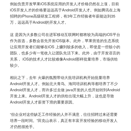
例如负责开发苹果iOS系统应用的开发人才价格仍然在上涨，目前
iOS开发人才的价格要远远高于Android开发人才。例如腾讯在上海
招聘的iPhone高级研发工程师，有3年工作经验者年薪能达到35
万，远远高于Android的开发人才。
这 是因为大多数公司在进军移动互联网时都将较为高端的iOS平台
作为首选，多数会首先开发iOS版本。此外，苹果营造的生态系统
让应用开发者们能够在iOS 上赚到较多的收入，即使是一些较小的
团队，也多少有一笔收入让团队先活下来。此外，由于开发语言的
关系， iOS的技术人才比较难像Android那样批量培养，市场供给
较少。
相比之下，去年 火爆的氛围带动大批培训机构开始批量培养
Android开发人才。例如北大青鸟、海同培训机构等都培养了不少
Android开发人才，而许多过去做 java开发的人也开始转到Android
开发上来。Android开发人才的供给出现大幅上升，这也是导致
Android开发人才薪资下滑的重要原因。
“但企业对这些缺乏工作经验的人并不满意，往往招聘过来还需要
培养一段时间。”田克山表示，真正有丰富开发经验的移动开发人
才仍然很抢手。