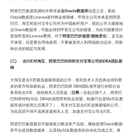
阿里巴巴集团高调向外界传递
去Oracle数据库
信息之后，新的
Oracle数据库License谈判将会很艰难，甲骨文公司本来是把阿里
巴巴、淘宝和支付宝等公司作为中国标杆用户，现在公开大规模地
去Oracle数据库，可能会得到甲骨文公司的报复，为此可能要偿付
更加昂贵的License费用。对于
阿里巴巴价值观
“
拥抱变化
”，是无处
不体现，但是要合理地使用，不要被某些人利用搞政治运动，而影
响企业的稳定与发展。
(三)
去IOE对淘宝、阿里巴巴B2B和支付宝等公司的DBA团队影
响
大淘宝是去IOE最迅速最彻底的公司，相关技术人员也将会得到更
多的晋升和加薪机会，阿里巴巴B2B DBA团队很早进行的部分业
务系统去IOE，使得相关人员受益（
注释：
也包过我个人，阿里巴
巴B2B对MySQL DBA的渴望而有机会加盟，机缘巧合是MySQL数
据库成功使用之后离开了），而支付宝是去IOE进展最慢的公司，
为此高层不得不选择派遣相关人员，加速支付宝公司去IOE。
阿里巴巴集团最后可能保留少数业务产品线，继续使用Oracle数据
库平台提供数据服务，以及MySQL数据库的自动化完成之后，将