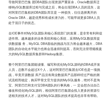
导致阿里巴巴集 团DBA团队出现资源严重富余，Oracle数据库迁
移MySQL数据库过程与完成之后，将会出现DBA人员的流失，这
对阿里巴巴集权的DBA团队而言是 一种损失，往往选择离开的
Oracle DBA，越是优秀和有成长潜力的，可能早就更多DBA人员
处于混日子的状态。
去IOE事件对MySQL团队和核心系统部门的发展，是非常有利和促
进作用。越来越多的业务系统和核心系统，采用MySQL数据库提
供数据服 务，MySQL DBA面临的挑战与压力将会越来越大，DBA
团队的自动化水平能力也将会迅速得到提高，否则无法管理规模庞
大的MySQL数据库集群和Hadoop集群。
整个阿里巴巴集团能读懂、编写和优化MySQL源码的DBA或开发
人员，总数不会超过X个人，这对阿里巴巴集团去IOE也是一项挑
战，毕竟开源数据 库产品没有商业数据库产品那样经过严格的测
试流程而稳定，购买甲骨文官方提供的MySQL服务，绝对不是淘
宝、阿里巴巴和支付宝DBA团队的行事风格，一 定会想办法自己
修改和优化MySQL源码，相信阿里巴巴集团会投入更多的资源引
进相关的技术人才，这对MySQL团队的技术提高也非常有帮助。