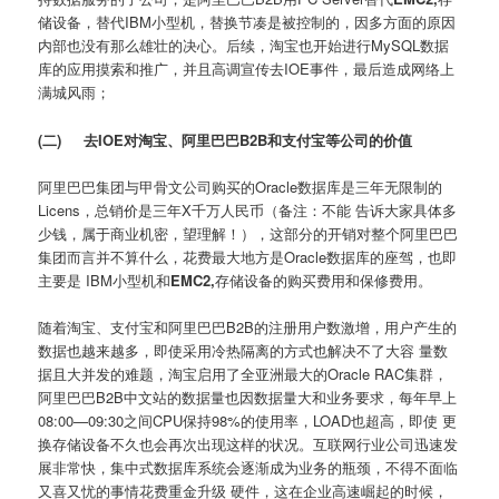
储设备，替代IBM小型机，替换节凑是被控制的，因多方面的原因
内部也没有那么雄壮的决心。后续，淘宝也开始进行MySQL数据
库的应用摸索和推广，并且高调宣传去IOE事件，最后造成网络上
满城风雨；
(二)
去IOE对淘宝、阿里巴巴B2B和支付宝等公司的价值
阿里巴巴集团与甲骨文公司购买的Oracle数据库是三年无限制的
Licens，总销价是三年X千万人民币（备注：不能 告诉大家具体多
少钱，属于商业机密，望理解！），这部分的开销对整个阿里巴巴
集团而言并不算什么，花费最大地方是Oracle数据库的座驾，也即
主要是 IBM小型机和
EMC2,
存储设备的购买费用和保修费用。
随着淘宝、支付宝和阿里巴巴B2B的注册用户数激增，用户产生的
数据也越来越多，即使采用冷热隔离的方式也解决不了大容 量数
据且大并发的难题，淘宝启用了全亚洲最大的Oracle RAC集群，
阿里巴巴B2B中文站的数据量也因数据量大和业务要求，每年早上
08:00—09:30之间CPU保持98%的使用率，LOAD也超高，即使 更
换存储设备不久也会再次出现这样的状况。互联网行业公司迅速发
展非常快，集中式数据库系统会逐渐成为业务的瓶颈，不得不面临
又喜又忧的事情花费重金升级 硬件，这在企业高速崛起的时候，