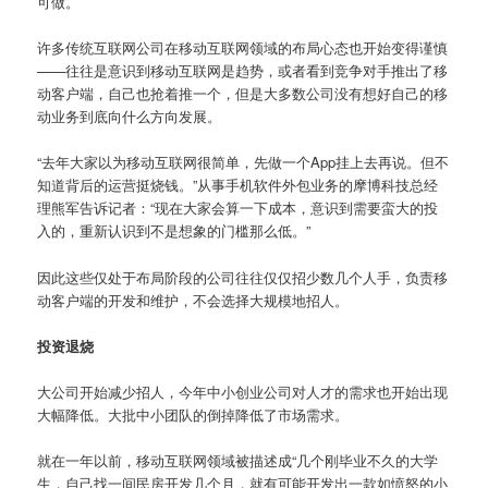
可做。
许多传统互联网公司在移动互联网领域的布局心态也开始变得谨慎
——往往是意识到移动互联网是趋势，或者看到竞争对手推出了移
动客户端，自己也抢着推一个，但是大多数公司没有想好自己的移
动业务到底向什么方向发展。
“去年大家以为移动互联网很简单，先做一个App挂上去再说。但不
知道背后的运营挺烧钱。”从事手机软件外包业务的摩博科技总经
理熊军告诉记者：“现在大家会算一下成本，意识到需要蛮大的投
入的，重新认识到不是想象的门槛那么低。”
因此这些仅处于布局阶段的公司往往仅仅招少数几个人手，负责移
动客户端的开发和维护，不会选择大规模地招人。
投资退烧
大公司开始减少招人，今年中小创业公司对人才的需求也开始出现
大幅降低。大批中小团队的倒掉降低了市场需求。
就在一年以前，移动互联网领域被描述成“几个刚毕业不久的大学
生，自己找一间民房开发几个月，就有可能开发出一款如愤怒的小