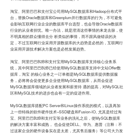
淘宝、阿里巴巴和支付宝公司用MySQL数据库和Hadoop分布式平
台，替换Oracle数据库和Greenplum并行数据库的行为，不可避免
会影响互联网行业企业的数据库平台选型，也会导致Oracle数据库
行业的从业者担忧。唯一办法，就是澄清这些事情的来龙去脉，使
不明真相的群众懂得去分 析类似的事情，而不跟风做错误的决
定，不过互联网行业采用开源数据库的大趋势是必然的，互联网行
业采用开源技术解决方案也是必然发展趋势。
淘宝、阿里巴巴B2B和支付宝用MySQL数据库支持核心业务系
统，其中阿里巴巴B2B已经使用MySQL数据库支持中文站Offer数
据库，淘宝 的核心业务之一订单都是MySQL数据库提供数据服
务，必将将会促使更多企业使用MySQL数据库，从而会促进
MySQL数据库领域的从业者发展和薪资待 遇的提高，对MySQL社
区和MySQL技术的进步也会有一定的促进作用。
MySQL数据库搭配PC Server和Linux操作系统的模式，以及再加
上一些特殊的软件硬件技术–SSD硬盘和Fusion-IO, 尤其是经过淘
宝、阿里巴巴B2B和支付宝等业务的洗礼之后，使MySQL数据库
的解决方案丰富和成熟， 也会促使DELL、华为、惠普（注释：不
过这家企业的硬件设备实在是太差，尤其售后服务）等公司大力发