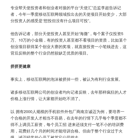
专业帮天使投资者和创业者对接的平台“天使汇”总监李超告诉记
者，今年一季度移动互联网领域投出去的天使项目开始变少，大部
分投资人的感受是“想投但没有什么项目可投”。
他告诉记者，部分天使投资人甚至开始“海撒”，每个案子仅投资5
万、10万的小金额，有的投资人甚至都不看项目的资质，比如某个
创业项目获得某个创业大赛的奖项，就直接投资一小笔钱进去，这
背后反映的整个行业仍然较缺乏优质的项目。
挤挤更健康
事实上，移动互联网的泡沫被挤掉一些，被认为有利行业发展。
诸多移动互联网公司的创业者均向记者反映，去年那样疯狂的人才
价格上涨行情，让大家都开始吃不消了。
以 拥有2000人规模的手机软件外包厂商南京诚迈为例，要培养一
个合格的开发人才相当不容易，在去年的行情下几乎每个季度都不
得不上调员工薪资，每个员工招 进来还须支付一笔不小的培训费
用，花费好几个月的时间才能培训合格。但由于整个行业过于火
爆，诚迈经常担心员工被其它公司挖走。