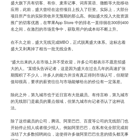
盛大旗下共有切客、有你、麦库记事、词库英语、微酷等大批移动
应用，此前，盛大曾经在这些项目上投入了巨资。实际上，大部分
项目所产生的实际营收并无预期的那么高。例如盛大投入大批资源
推广的切客优惠，在苹果App Store 中的排名一直徘徊在300到400
名之间，在激烈的市场竞争中，获取用户的成本却不断上升。
在不久之前，盛大无线完成MBO，正式脱离盛大体系。这标志着
盛大又剥离掉了相当一批无线业务。
“盛大出来的人在市场上并不受欢迎，许多公司都表示不愿意招盛
大的人。”某猎头告诉记者，这是因为盛大在过去几年的高速扩张
期囤积了不少人，许多人的能力并没有真正得到市场认可，但期望
值却很高，要求的薪资往往与市场能够给出的价位有一定落差。
除此之外，第九城市也于近日宣布大批裁员。有传言称，第九城市
的无线部门是裁员的重点领域，但第九城市向记者否认了这种说
法。
除了这些裁员的公司，腾讯、阿里巴巴、百度等公司的无线部门也
开始停止招人或者很少招人。例如阿里巴巴，在私有化全部完成前
冻结了大多数招聘岗位，这使得许多做阿里巴巴生意的猎头都无事