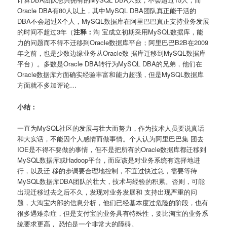
Oracle DBA有80人以上，其中MySQL DBA团队真正能干活的
DBA不会超过X个人，MySQL数据库在阿里巴巴真正支持业务发展
的时间不超过3年（
注释：
淘 宝成立初期采用MySQL数据库，能
力的问题而不得不迁移到Oracle数据库平台；阿里巴巴B2B在2009
年之前，也是少数边缘业务从Oracle数 据库迁移到MySQL数据库
平台）。多数是Oracle DBA转行为MySQL DBA的兄弟，他们在
Oracle数据库方面确实经验丰富和能力超强，但是MySQL数据库
方面就不多加评论…
小结：
一直为MySQL社区的发展与壮大而努力，作为技术人员要说真话
和大实话，不能因个人感情而做事情。个人认为阿里巴巴集 团去
IOE是不得不要做的事情，但不是把所有的Oracle数据库都迁移到
MySQL数据库或Hadoop平台，而应该是对业务系统有选择地进
行，以及迁 移的步调要合理地控制，不宜过快过急，需要等待
MySQL数据库DBA团队的壮大，技术与经验的积累。否则，可能
出现迁移过去之后不久，发现对业务发展和 支持出现严重的问
题，大淘宝内部的信息分析，他们已经基本度过危险的阶段，也有
很多遇难杂症，但是支付宝的业务具有特殊性，要比淘宝的业务系
统要求更高， 恐怕是一个非常大的障碍。