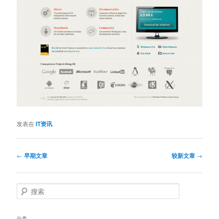
发表在
IT资讯
文
←
早期文章
较新文章
→
章
导
航
搜
索
分类