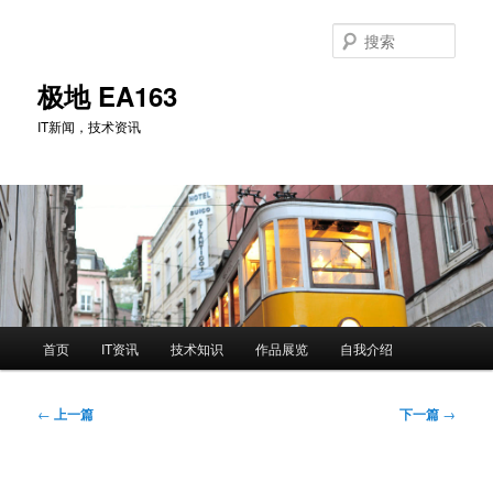
跳
至
搜
主
索
内
极地 EA163
容
IT新闻，技术资讯
区
域
主
首页
IT资讯
技术知识
作品展览
自我介绍
页
文
←
上一篇
下一篇
→
章
导
航