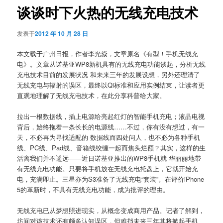
谈谈时下火热的无线充电技术
发表于
2012 年 10 月 28 日
本文载于广州日报，作者李光焱，文章原名《有型！手机无线充
电》。文章从诺基亚WP8新机具有的无线充电功能谈起，分析无线
充电技术目前的发展状况 和未来三年的发展设想，另外还理清了
无线充电与辐射的误区，最终以Qi标准和应用实例结束，让读者更
直观地理解了无线充电技术，在此分享科普给大家。
拉出一根数据线，插上电源给亮起红灯的智能手机充电；液晶电视
背后，始终拖着一条长长的电源线……不过，你有没有想过，有一
天，不必再为寻找适配的 数据线而四处问人，也不必为各种手机
线、PC线、Pad线、音箱线绞缠一起而焦头烂额？其实，这样的生
活离我们并不遥远——近日诺基亚推出的WP8手机就 华丽丽地带
有无线充电功能。只要将手机放在无线充电托盘上，它就开始充
电，充满即止。三星亦为S3准备了无线充电“套装”。在评价iPhone
5的革新时，不具有无线充电功能，成为批评的理由。
无线充电已从梦想照进现实，从概念变成商用产品。记者了解到，
坊间对该技术还有颇多认知误区，但难挡未来三年其将掀起手机、