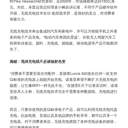
时Pike Research研究表明，至2020年，市场规模将达到150亿美
元。对此，卓普运营总经理袁小枫告诉记者，不同于产品硬件软件
升级，无线充电技术在功 能层面求异，是很好的卖点，对消费者
有吸引力。
无线充电技术将会集成到汽车和家电中，并可以为智能手机之外更
多的电子产品充电。“电动汽车将因此受益”。谷歌无人驾驶汽车工
程师朱佳俊说。届时，充电线、插线板、移动电源等产品可能都消
失了。
揭秘：甩掉充电线不必谈辐射色变
“消费者不需要安装任何配件，直接将Lumia 920放在任何一款支持
Qi标准的充电器上就能开始充电。诺基亚希望不断扩大无线充电的
版图，让它像WIFI一样无处不在。”在接受E天下记者采访时，诺基
亚技术人士称，无线充电技术完全不需要各种数据线、充电线进行
连接。
而且，只要你使用的是Qi标准电子产品，就可以利用无线充电托盘
充电。比如电视、音箱以及其他品牌的手机等等，都可以共享一个
充电器。对于消费者来说，无线充电摆脱了各种充电设备的烦恼，
可以更便捷地充电。