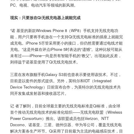
PC、电视、电动汽车等领域的新风潮。
现实：只要放在Qi无线充电器上就能完成
“诺 基亚的新款Windows Phone 8（WP8）手机支持无线充电功
能，用户只要将手机放在一个支持Qi无线充电标准的插座上就能完
成充电。iPhone 5尽管采用更小的接口，但仍然需要通过电线才能
充电。”这是外媒在评点iPhone 5时表达的“遗憾”。这种比较可能从
未有过——iPhone一向是所有智能手机的“教父”。出现如此反差，
则得益于诺基亚使用了Qi无线充电技术。
三星在发布旗舰手机Galaxy S3前也曾表示要使用该技术。不过，
目前是以套件的形式提供。另外，英特尔和IDT（Integrated
Device Technology）日前宣布合作，为英特尔的无线充电技术共
同开发集成发射器和接收器芯片。
记 者了解到，目前全球最主要的无线充电标准是Qi标准，由全球
首个推动无线充电技术的标准化组织——无线充电联盟（Wireless
Power Consortium）推出。该联盟成员包括Verizon、NTT
Docomo、诺基亚、三星、德州仪器、华为等公司，覆盖无线充电
解决方案各生产环节。Qi采用了目前最为主流的电磁感应技术，目