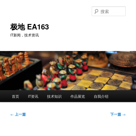
跳
至
搜
主
索
内
极地 EA163
容
IT新闻，技术资讯
区
域
主
首页
IT资讯
技术知识
作品展览
自我介绍
页
文
←
上一篇
下一篇
→
章
导
航