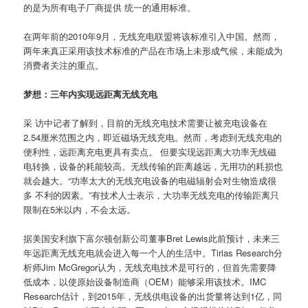
的是为所有电子厂商提供 统一的通用标准。
在两年前的2010年9月，无线充电联盟将该标准引入中国。然而，
两年来真正采用该技术标准的产品在市场上未形成气候，未能成为
消费者关注的重点。
梦想：三年内实现远距离无线充电
采 访中记者了解到，目前的无线充电技术需要让被充电设备在
2.54厘米范围之内，即近磁场无线充电。然而，考虑到无线充电的
便利性，远距离充电更具有卖点。 但要实现远距离大功率无线磁
电转换，设备的耗能较高。无线传输的距离越远，无用功的耗损也
就会越大。“功率太大的无线充电设备的电磁辐射会对生物造成很
多 不利的因素。”有技术人士表示，大功率无线充电的传输距离只
限制在5米以内，不会太远。
据美国安利旗下富尔顿创新公司董事Bret Lewis此前预计，未来三
年远距离无线充电就会进入每一个人的生活中。Tirias Research分
析师Jim McGregor认为，无线充电技术是可行的，但首先需要降
低成本，以使原始设备制造商（OEM）能够采用该技术。IMC
Research估计，到2015年，无线供电设备的出货量将达到1亿，同