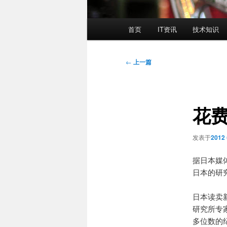
主
首页
IT资讯
技术知识
页
文
←
上一篇
章
导
航
花费
发表于
2012
据日本媒体
日本的研
日本读卖
研究所专
多位数的纪