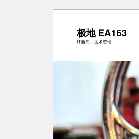
跳
至
主
极地 EA163
内
IT新闻，技术资讯
容
区
域