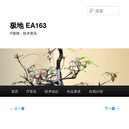
跳
至
搜
主
索
内
极地 EA163
容
IT新闻，技术资讯
区
域
主
首页
IT资讯
技术知识
作品展览
自我介绍
页
文
←
上一篇
下一篇
→
章
导
航