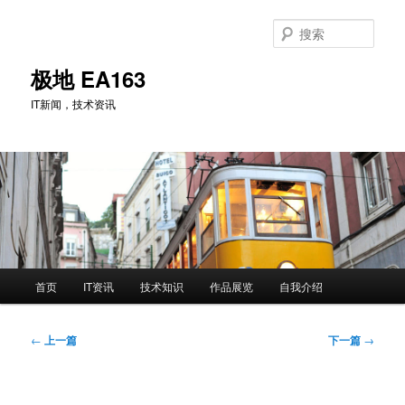
跳
至
搜
主
索
内
极地 EA163
容
IT新闻，技术资讯
区
域
主
首页
IT资讯
技术知识
作品展览
自我介绍
页
文
←
上一篇
下一篇
→
章
导
航