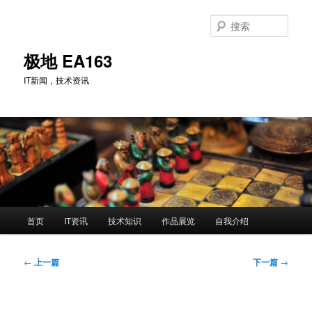
跳
至
搜
主
索
内
极地 EA163
容
IT新闻，技术资讯
区
域
主
首页
IT资讯
技术知识
作品展览
自我介绍
页
文
←
上一篇
下一篇
→
章
导
航