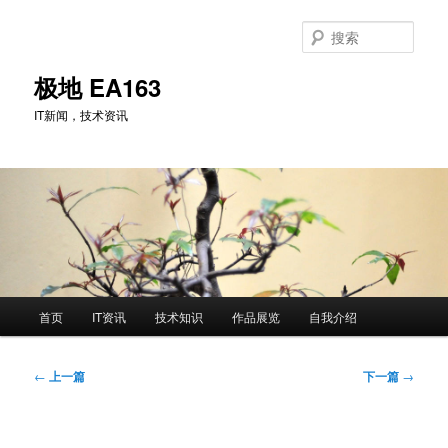
跳
至
搜
主
索
内
极地 EA163
容
IT新闻，技术资讯
区
域
主
首页
IT资讯
技术知识
作品展览
自我介绍
页
文
←
上一篇
下一篇
→
章
导
航