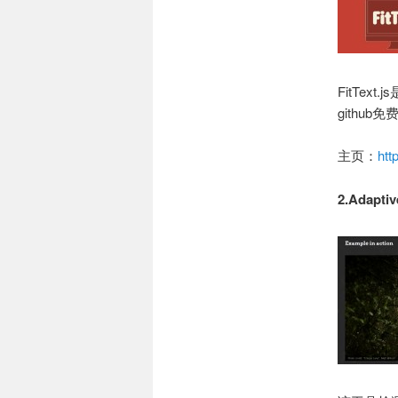
FitTe
github
主页：
htt
2.Adaptiv