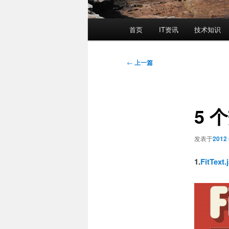
主
首页
IT资讯
技术知识
页
文
←
上一篇
章
导
航
5 
发表于
2012
1.
FitText.