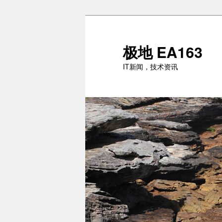
跳
至
主
极地 EA163
内
IT新闻，技术资讯
容
区
域