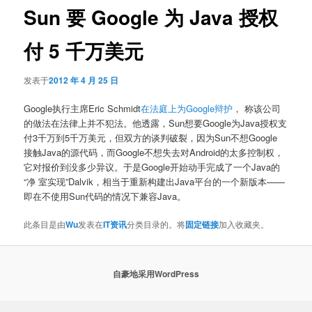
Sun 要 Google 为 Java 授权
付 5 千万美元
发表于
2012 年 4 月 25 日
Google执行主席Eric Schmidt
在法庭上为Google辩护
， 称该公司
的做法在法律上并不犯法。他透露，Sun想要Google为Java授权支
付3千万到5千万美元，但双方的谈判破裂，因为Sun不想Google
接触Java的源代码，而Google不想失去对Android的太多控制权，
它对报价到没多少异议。于是Google开始动手完成了一个Java的
“净 室实现”Dalvik，相当于重新构建出Java平台的一个新版本——
即在不使用Sun代码的情况下兼容Java。
此条目是由
Wu
发表在
IT资讯
分类目录的。将
固定链接
加入收藏夹。
自豪地采用WordPress