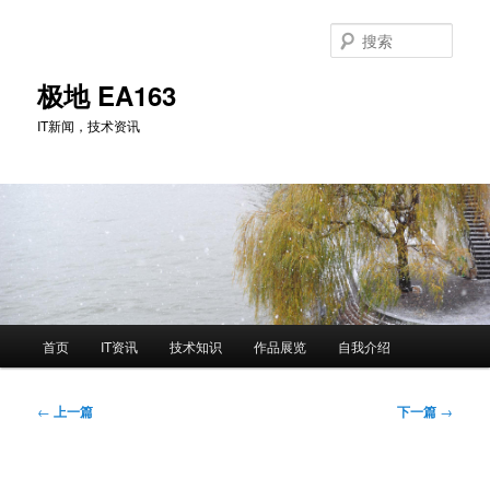
跳
至
搜
主
索
内
极地 EA163
容
IT新闻，技术资讯
区
域
主
首页
IT资讯
技术知识
作品展览
自我介绍
页
文
←
上一篇
下一篇
→
章
导
航