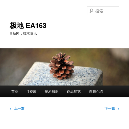
跳
至
搜
主
索
内
极地 EA163
容
IT新闻，技术资讯
区
域
主
首页
IT资讯
技术知识
作品展览
自我介绍
页
文
←
上一篇
下一篇
→
章
导
航