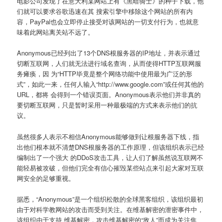
电影公司发现了在意大利某网站上有《黑暗骑士》的种子下载，他
们就可以要求谷歌迅速在其 搜索引擎中移除这个网站的所有内
容，PayPal也会立即停止接受对该网站的一切支付行为，也就意
味着此网站离关站不远了。
Anonymous已经列出了13个DNS根服务器的IP地址，并表示通过
切断互联网，人们就无法进行域名查询，从而使得HTTP互联网服
务瘫痪，因 为“HTTP毕竟是整个网络功能中使用最为广泛的形
式”，如此一来，任何人输入“http://www.google.com”或任何其他的
URL，都将 会得到一个错误页面。Anonymous表示他们并非真的
要切断互联网，只是暂时采用一种最极端的方式来表示他们的抗
议。
虽然很多人表示不相信Anonymous能够做到让根服务器下线，指
出他们根本就不清楚DNS根服务器的工作原理，但该组织表示已经
编制出了一个强大 的DDoS攻击工具，让人们了解虽然说互联网不
能轻易被攻破，但他们完全有信心摧毁某些站点来引起大家对互联
网安全的足够重视。
据悉，“Anonymous”是一个组织松散的全球黑客组织，该组织最初
由于对科学教网站的攻击而受到关注。在维基解密的泄密事件中，
该组织由于支持 维基解密，攻击维基解密的“敌人”而成为关注焦