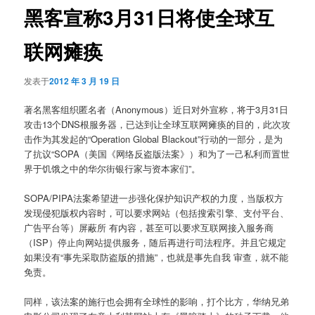
黑客宣称3月31日将使全球互
联网瘫痪
发表于
2012 年 3 月 19 日
著名黑客组织匿名者（Anonymous）近日对外宣称，将于3月31日
攻击13个DNS根服务器，已达到让全球互联网瘫痪的目的，此次攻
击作为其发起的“Operation Global Blackout”行动的一部分，是为
了抗议“SOPA（美国《网络反盗版法案》）和为了一己私利而置世
界于饥饿之中的华尔街银行家与资本家们”。
SOPA/PIPA法案希望进一步强化保护知识产权的力度，当版权方
发现侵犯版权内容时，可以要求网站（包括搜索引擎、支付平台、
广告平台等）屏蔽所 有内容，甚至可以要求互联网接入服务商
（ISP）停止向网站提供服务，随后再进行司法程序。并且它规定
如果没有“事先采取防盗版的措施”，也就是事先自我 审查，就不能
免责。
同样，该法案的施行也会拥有全球性的影响，打个比方，华纳兄弟